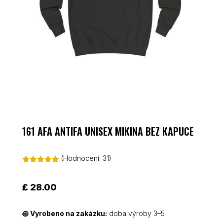
161 AFA ANTIFA UNISEX MIKINA BEZ KAPUCE
(Hodnocení:
31
)
Hodnoceno
5.00
z 5 na
základě
£
28.00
hodnocení
zákazníků
꩜
Vyrobeno na zakázku:
doba výroby 3–5