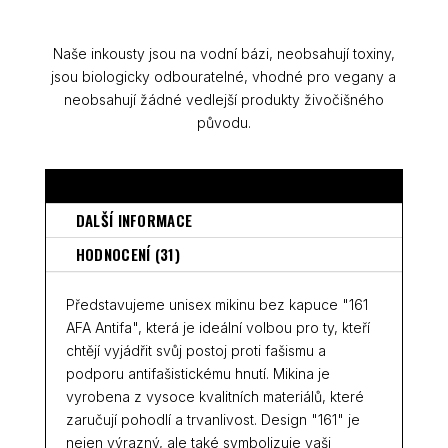
Naše inkousty jsou na vodní bázi, neobsahují toxiny,
jsou biologicky odbouratelné, vhodné pro vegany a
neobsahují žádné vedlejší produkty živočišného
původu.
POPIS
DALŠÍ INFORMACE
HODNOCENÍ (31)
Představujeme unisex mikinu bez kapuce "161
AFA Antifa", která je ideální volbou pro ty, kteří
chtějí vyjádřit svůj postoj proti fašismu a
podporu antifašistickému hnutí. Mikina je
vyrobena z vysoce kvalitních materiálů, které
zaručují pohodlí a trvanlivost. Design "161" je
nejen výrazný, ale také symbolizuje vaši