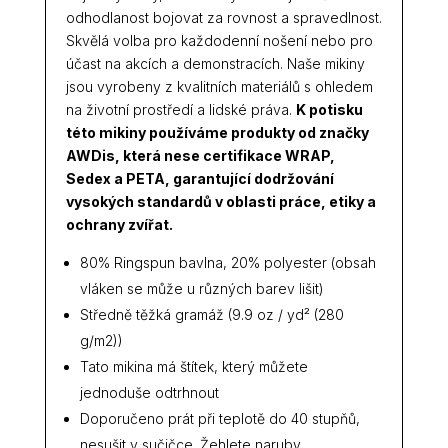
odhodlanost bojovat za rovnost a spravedlnost.
Skvělá volba pro každodenní nošení nebo pro
účast na akcích a demonstracích. Naše mikiny
jsou vyrobeny z kvalitních materiálů s ohledem
na životní prostředí a lidské práva.
K potisku
této mikiny používáme produkty od značky
AWDis, která nese certifikace WRAP,
Sedex a PETA, garantující dodržování
vysokých standardů v oblasti práce, etiky a
ochrany zvířat.
80% Ringspun bavlna, 20% polyester (obsah
vláken se může u různých barev lišit)
Středně těžká gramáž (9.9 oz / yd² (280
g/m2))
Tato mikina má štítek, který můžete
jednoduše odtrhnout
Doporučeno prát při teplotě do 40 stupňů,
nesušit v sučičce. Žehlete naruby.