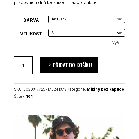
pracovních dnů ke snížení nadprodukce
BARVA
VELIKOST
Vyčistit
161
PŘIDAT DO KOŠÍKU
AFA
Antifa
unisex
mikina
SKU:
50203177257170241373
Kategorie:
Mikiny bez kapuce
bez
Štítek:
161
kapuce
množství