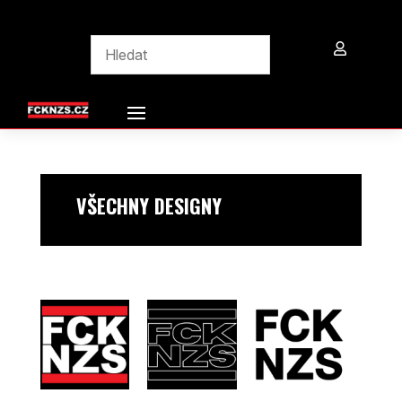

VŠECHNY DESIGNY