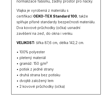
normalizace fašismu, žádný prostor pro nácky.
Vlajka je vyrobená z materiálu s
certifikací
OEKO-TEX Standard 100
, takže
splňuje přísné standardy bezpečnosti materiálu.
Dva kovové průchodky (očka) usnadní
zavěšení na zeď, do okna i venku.
VELIKOST:
šířka 87,6 cm, délka 142,2 cm.
• 100% polyester
• pletený materiál
• gramáž: 150 g/m²
• potisk z jedné strany
• druhá strana bez potisku
• dvojitě založený lem
• 2 kovové průchodky (očka)