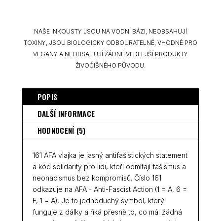
NAŠE INKOUSTY JSOU NA VODNÍ BÁZI, NEOBSAHUJÍ
TOXINY, JSOU BIOLOGICKY ODBOURATELNÉ, VHODNÉ PRO
VEGANY A NEOBSAHUJÍ ŽÁDNÉ VEDLEJŠÍ PRODUKTY
ŽIVOČIŠNÉHO PŮVODU.
POPIS
DALŠÍ INFORMACE
HODNOCENÍ (5)
161 AFA vlajka je jasný antifašistických statement
a kód solidarity pro lidi, kteří odmítají fašismus a
neonacismus bez kompromisů. Číslo 161
odkazuje na AFA - Anti-Fascist Action (1 = A, 6 =
F, 1 = A). Je to jednoduchý symbol, který
funguje z dálky a říká přesně to, co má: žádná