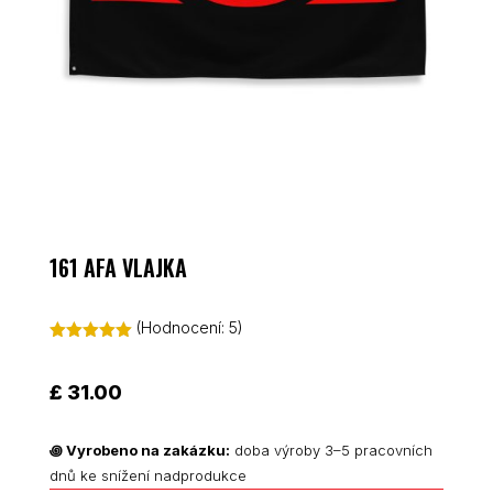
161 AFA VLAJKA
(Hodnocení:
5
)
Hodnoceno
5.00
z 5 na
základě
£
31.00
hodnocení
zákazníků
꩜
Vyrobeno na zakázku:
doba výroby 3–5 pracovních
dnů ke snížení nadprodukce