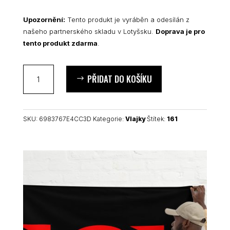
Upozornění:
Tento produkt je vyráběn a odesílán z
našeho partnerského skladu v Lotyšsku.
Doprava je pro
tento produkt zdarma
.
161
PŘIDAT DO KOŠÍKU
AFA
vlajka
množství
SKU:
6983767E4CC3D
Kategorie:
Vlajky
Štítek:
161