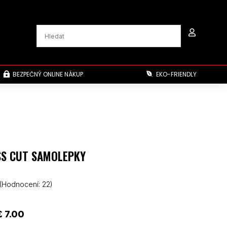

BEZPEČNÝ ONLINE NÁKUP
EKO-FRIENDLY


SS CUT SAMOLEPKY
(Hodnocení:
22
)
Rozpětí
£
7.00
cen: