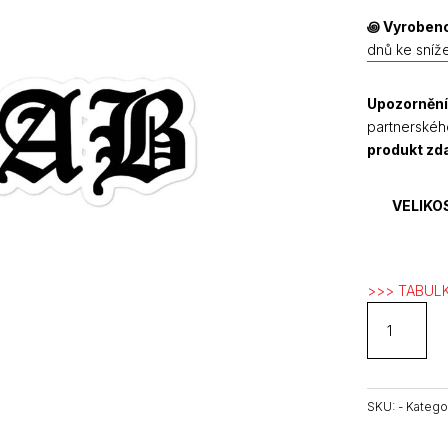
꩜
Vyrobeno
dnů ke sníž
Upozornění
partnerskéh
produkt z
VELIKO
>>> TABULK
ACAB
kiss
cut
samolepky
množství
SKU:
-
Katego