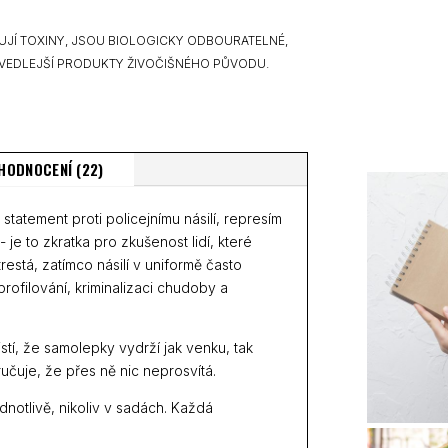
UJÍ TOXINY, JSOU BIOLOGICKY ODBOURATELNÉ,
VEDLEJŠÍ PRODUKTY ŽIVOČIŠNÉHO PŮVODU.
HODNOCENÍ (22)
statement proti policejnímu násilí, represím
 je to zkratka pro zkušenost lidí, které
restá, zatímco násilí v uniformě často
ofilování, kriminalizaci chudoby a
istí, že samolepky vydrží jak venku, tak
ručuje, že přes ně nic neprosvítá.
notlivě, nikoliv v sadách. Každá