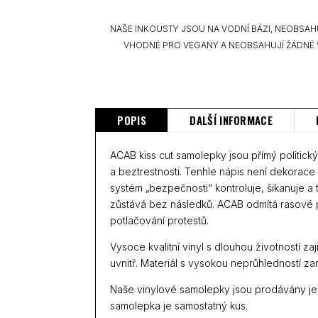
NAŠE INKOUSTY JSOU NA VODNÍ BÁZI, NEOBSAH
VHODNÉ PRO VEGANY A NEOBSAHUJÍ ŽÁDNÉ 
POPIS
DALŠÍ INFORMACE
ACAB kiss cut samolepky jsou přímý politický 
a beztrestnosti. Tenhle nápis není dekorace -
systém „bezpečnosti“ kontroluje, šikanuje a t
zůstává bez následků. ACAB odmítá rasové pr
potlačování protestů.
Vysoce kvalitní vinyl s dlouhou životností zaj
uvnitř. Materiál s vysokou neprůhledností za
Naše vinylové samolepky jsou prodávány jed
samolepka je samostatný kus.