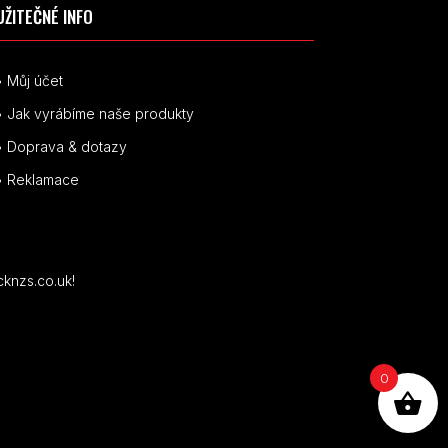
UŽITEČNÉ INFO
• Můj účet
• Jak vyrábíme naše produkty
• Doprava & dotazy
• Reklamace
cknzs.co.uk!
0