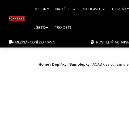
DESIGNY
NA TĚLO
NA HLAVU
DOPLŇKY
LGBTQ+
PRO DĚTI
MEZINÁRODNÍ DOPRAVA
NOSITELNÝ AKTIVIS


Home
/
Doplňky
/
Samolepky
/ ACAB kiss cut samol