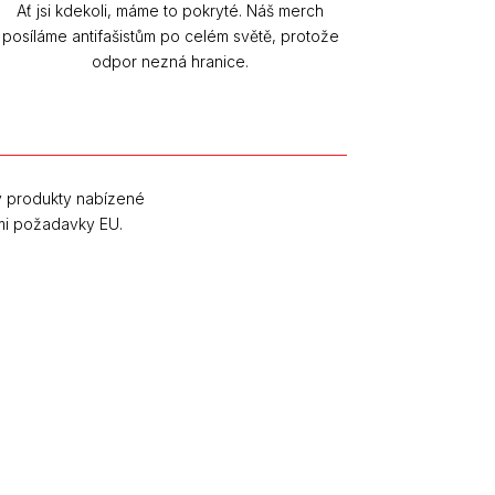
Ať jsi kdekoli, máme to pokryté. Náš merch
posíláme antifašistům po celém světě, protože
odpor nezná hranice.
y produkty nabízené
mi požadavky EU.