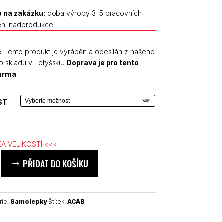
£ 4.00
 na zakázku:
doba výroby 3–5 pracovních
až
ení nadprodukce
£ 7.00
:
Tento produkt je vyráběn a odesílán z našeho
o skladu v Lotyšsku.
Doprava je pro tento
darma
.
ST
A VELIKOSTÍ <<<
PŘIDAT DO KOŠÍKU
rie:
Samolepky
Štítek:
ACAB