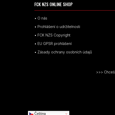
FCK NZS ONLINE SHOP
• O nás
• Prohlášení o udržitelnosti
• FCK NZS Copyright
• EU
GPSR p
rohlášení
• Zásady ochrany osobních údajů
>>> Chceš v
Čeština‎