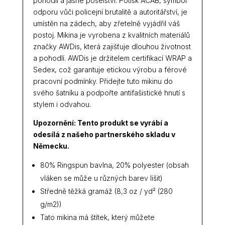
pohodlí a jasné poselství. Potisk ACAB, symbol
odporu vůči policejní brutalitě a autoritářství, je
umístěn na zádech, aby zřetelně vyjádřil váš
postoj. Mikina je vyrobena z kvalitních materiálů
značky AWDis, která zajišťuje dlouhou životnost
a pohodlí. AWDis je držitelem certifikací WRAP a
Sedex, což garantuje etickou výrobu a férové
pracovní podmínky. Přidejte tuto mikinu do
svého šatníku a podpořte antifašistické hnutí s
stylem i odvahou.
Upozornění: Tento produkt se vyrábí a
odesílá z našeho partnerského skladu v
Německu.
80% Ringspun bavlna, 20% polyester (obsah
vláken se může u různých barev lišit)
Středně těžká gramáž (8,3 oz / yd² (280
g/m2))
Tato mikina má štítek, který můžete