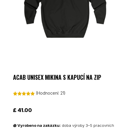
ACAB UNISEX MIKINA S KAPUCÍ NA ZIP
(Hodnocení:
21
)
Hodnoceno
4.95
z 5 na
základě
£
41.00
hodnocení
zákazníků
꩜
Vyrobeno na zakázku:
doba výroby 3–5 pracovních