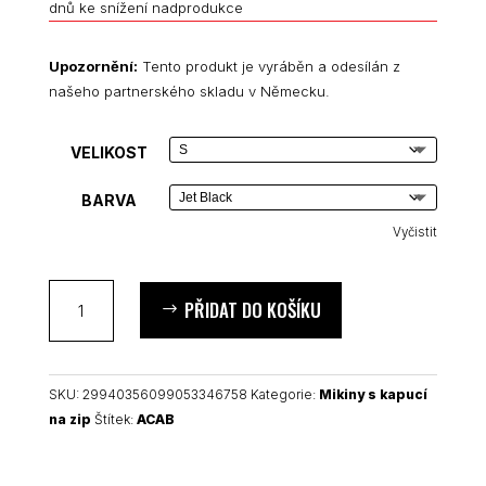
dnů ke snížení nadprodukce
Upozornění:
Tento produkt je vyráběn a odesílán z
našeho partnerského skladu v Německu.
VELIKOST
BARVA
Vyčistit
ACAB
PŘIDAT DO KOŠÍKU
unisex
mikina
s
kapucí
SKU:
29940356099053346758
Kategorie:
Mikiny s kapucí
na
na zip
Štítek:
ACAB
zip
množství