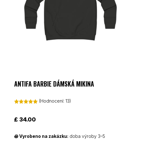
ANTIFA BARBIE DÁMSKÁ MIKINA
(Hodnocení:
13
)
Hodnoceno
5.00
z 5 na
základě
£
34.00
hodnocení
zákazníků
꩜
Vyrobeno na zakázku:
doba výroby 3–5