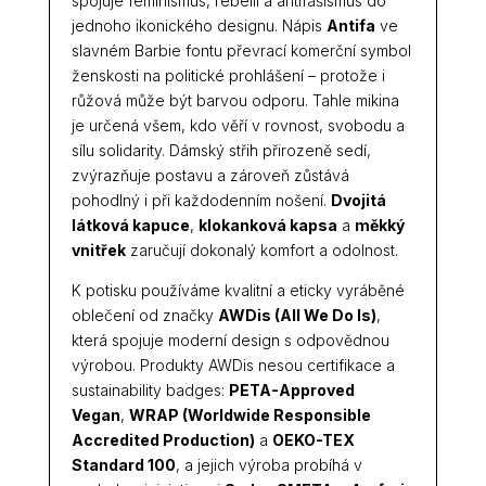
spojuje feminismus, rebelii a antifašismus do
jednoho ikonického designu. Nápis
Antifa
ve
slavném Barbie fontu převrací komerční symbol
ženskosti na politické prohlášení – protože i
růžová může být barvou odporu. Tahle mikina
je určená všem, kdo věří v rovnost, svobodu a
sílu solidarity. Dámský střih přirozeně sedí,
zvýrazňuje postavu a zároveň zůstává
pohodlný i při každodenním nošení.
Dvojitá
látková kapuce
,
klokanková kapsa
a
měkký
vnitřek
zaručují dokonalý komfort a odolnost.
K potisku používáme kvalitní a eticky vyráběné
oblečení od značky
AWDis (All We Do Is)
,
která spojuje moderní design s odpovědnou
výrobou. Produkty AWDis nesou certifikace a
sustainability badges:
PETA-Approved
Vegan
,
WRAP (Worldwide Responsible
Accredited Production)
a
OEKO-TEX
Standard 100
, a jejich výroba probíhá v