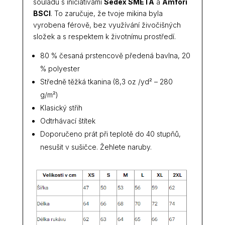
souladu s iniciativami
Sedex SMETA
a
Amfori
BSCI
. To zaručuje, že tvoje mikina byla
vyrobena férově, bez využívání živočišných
složek a s respektem k životnímu prostředí.
80 % česaná prstencově předená bavlna, 20
% polyester
Středně těžká tkanina (8,3 oz /yd² – 280
g/m²)
Klasický střih
Odtrhávací štítek
Doporučeno prát při teplotě do 40 stupňů,
nesušit v sušičce. Žehlete naruby.