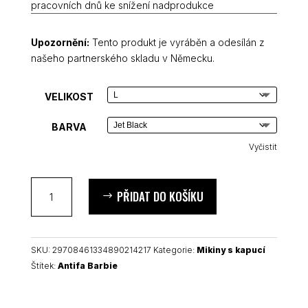
pracovních dnů ke snížení nadprodukce
Upozornění:
Tento produkt je vyráběn a odesílán z
našeho partnerského skladu v Německu.
VELIKOST
BARVA
Vyčistit
Antifa
PŘIDAT DO KOŠÍKU
Barbie
dámská
mikina
množství
SKU:
29708461334890214217
Kategorie:
Mikiny s kapucí
Štítek:
Antifa Barbie