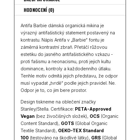
HODNOCENÍ (0)
Antifa Barbie dámská organická mikina je
výrazný antifašistický statement postavený na
kontrastu. Nápis Antifa v „Barbie“ fontu je
záměrná kontrastní zbraň. Přetáčí růžovou
estetiku do jasného antifašistického vzkazu -
proti fašismu a neonacismu, proti jejich kultu
dominance, kontroly a každodenního útlaku.
Tenhle motiv odmítá jejich představu, že odpor
musí vypadat „tvrdě“ podle jejich pravidel. Ne.
Odpor je to, co jim bere prostor.
Design tiskneme na oblečení značky
Stanley/Stella. Certifikace:
PETA-Approved
Vegan
(bez živočišných složek),
OCS
(Organic
Content Standard),
GOTS
(Global Organic
Textile Standard),
OEKO-TEX Standard
100
(testováno na škodlivé látky),
GRS
(Global