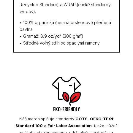
Recycled Standard) a WRAP (etické standardy
výroby).
• 100% organická česaná prstencově předená
bavlna
• Gramáž: 8,9 oz/yd² (300 g/m²)
• Středně volný střih se spadlými rameny
EKO-FRIENDLY
Náš merch splňuje standardy
GOTS
,
OEKO-TEX®
Standard 100
a
Fair Labor Association
, takže můžeš
počítat s etickou výrobou, udržitelnými materiály a