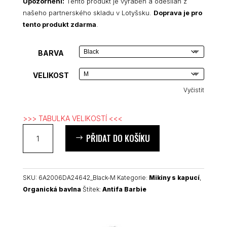
Upozornění:
Tento produkt je vyráběn a odesílán z
našeho partnerského skladu v Lotyšsku.
Doprava je pro
tento produkt zdarma
.
BARVA
VELIKOST
Vyčistit
>>> TABULKA VELIKOSTÍ <<<
Antifa
PŘIDAT DO KOŠÍKU
Barbie
dámská
organická
mikina
SKU:
6A2006DA24642_Black-M
Kategorie:
Mikiny s kapucí
,
množství
Organická bavlna
Štítek:
Antifa Barbie