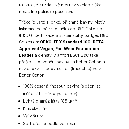
ukazuje, že i zdánlivě nevinný vzhled může
nést silné politické poselství.
Tričko je ušité z lehké, příjemné bavlny. Motiv
tiskneme na dámské tričko od B&C Collection
(B&C+). Certifikace a sustainability badges B&C
Collection:
OEKO-TEX Standard 100
,
PETA-
Approved Vegan
,
Fair Wear Foundation
Leader
a členství v amfori BSCI. B&C také
přešlo u konvenční bavlny na Better Cotton a
navíc rozvíjí sledovatelnou (traceable) verzi
Better Cotton.
100% česaná ringspun bavlna (složení se
může lišit u některých barev)
Lehká gramáž látky 185 g/m²
Klasický střih
Všitý štítek
Sedí přesně podle velikosti