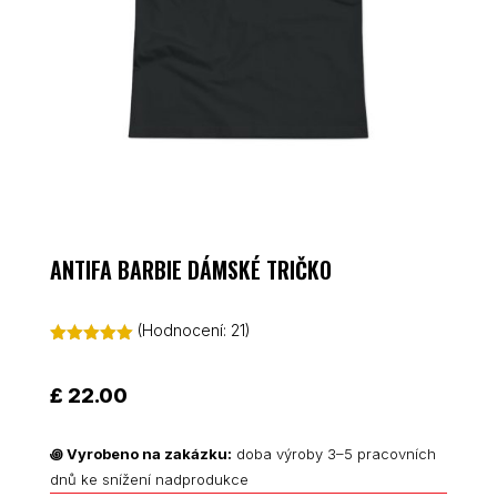
ANTIFA BARBIE DÁMSKÉ TRIČKO
(Hodnocení:
21
)
Hodnoceno
5.00
z 5 na
základě
£
22.00
hodnocení
zákazníků
꩜
Vyrobeno na zakázku:
doba výroby 3–5 pracovních
dnů ke snížení nadprodukce