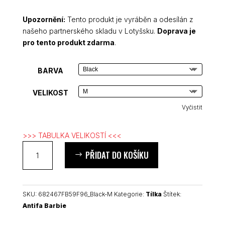
Upozornění:
Tento produkt je vyráběn a odesílán z
našeho partnerského skladu v Lotyšsku.
Doprava je
pro tento produkt zdarma
.
BARVA
VELIKOST
Vyčistit
>>> TABULKA VELIKOSTÍ <<<
Antifa
PŘIDAT DO KOŠÍKU
Barbie
unisex
tílko
množství
SKU:
682467FB59F96_Black-M
Kategorie:
Tílka
Štítek:
Antifa Barbie