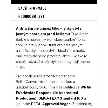
DALŠÍ INFORMACE
HODNOCENÍ (22)
Antifa Barbie unisex tílko – lehký styl s
jasným postojem proti fašismu
Tílko Antifa
Barbie s nápisem v ikonickém „barbie“ fontu
spojuje hravý popkulturní vzhled s jasným
antifašistickým poselstvím. Ideální pro horké
dny, festivaly nebo protestní akce – kdekoliv
chceš ukázat, že tvůj styl i hodnoty mají pevné
místo.
Pro potisk používáme tílka od značky
Bella+Canvas, která dbá na etickou a
udržitelnou výrobu. Tílka mají certifikace
WRAP
(Worldwide Responsible Accredited
Production)
,
OEKO-TEX® Standard 100
a
jsou také
PETA-Approved Vegan
. Znamená to,