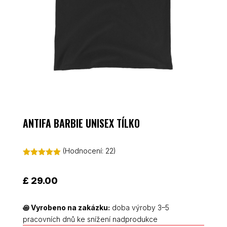
ANTIFA BARBIE UNISEX TÍLKO
(Hodnocení:
22
)
Hodnoceno
5.00
z 5 na
základě
£
29.00
hodnocení
zákazníků
꩜
Vyrobeno na zakázku:
doba výroby 3–5
pracovních dnů ke snížení nadprodukce