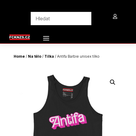

Home
/
Na tělo
/
Tílka
/ Antifa Barbie unisex tílko