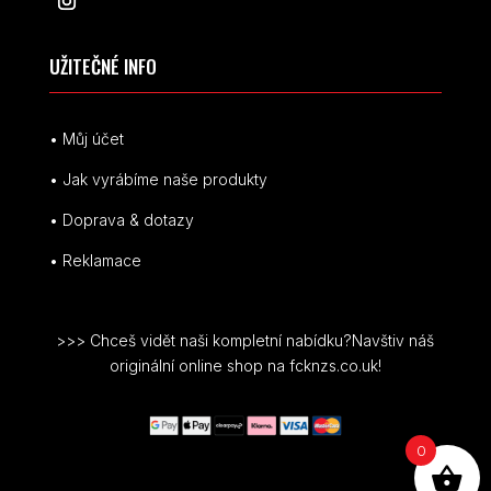
UŽITEČNÉ INFO
• Můj účet
• Jak vyrábíme naše produkty
• Doprava & dotazy
• Reklamace
>>> Chceš vidět naši kompletní nabídku?Navštiv náš
originální online shop na fcknzs.co.uk!
0
© FCK NZS je registrovaná ochranná známka.