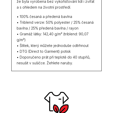
že byla vyrobena bez vykořisťování lidí i zvířat
a s ohledem na životní prostředí.
• 100% česaná a předená bavlna
• Triblend verze: 50% polyester / 25% česaná
bavlna / 25% předená bavlna / rayon
• Gramáž látky: 142,40 g/m² (triblend: 90,07
g/m²)
• Štítek, který můžete jednoduše odtrhnout
• DTG (Direct to Garment) potisk
• Doporučeno prát při teplotě do 40 stupňů,
nesušit v sušičce. Žehlete naruby.