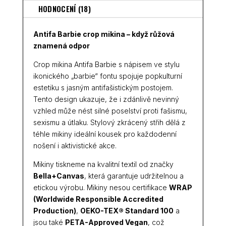
HODNOCENÍ (18)
Antifa Barbie crop mikina – když růžová
znamená odpor
Crop mikina
Antifa Barbie
s nápisem ve stylu
ikonického „barbie“ fontu spojuje popkulturní
estetiku s jasným antifašistickým postojem.
Tento design ukazuje, že i zdánlivě nevinný
vzhled může nést silné poselství proti fašismu,
sexismu a útlaku. Stylový zkrácený střih dělá z
téhle mikiny ideální kousek pro každodenní
nošení i aktivistické akce.
Mikiny tiskneme na kvalitní textil od značky
Bella+Canvas
, která garantuje udržitelnou a
etickou výrobu. Mikiny nesou certifikace
WRAP
(Worldwide Responsible Accredited
Production)
,
OEKO-TEX® Standard 100
a
jsou také
PETA-Approved Vegan
, což