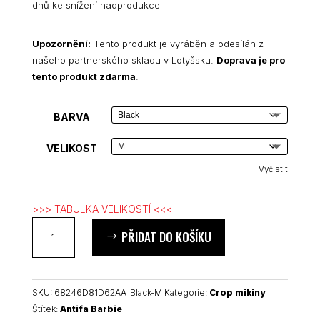
dnů ke snížení nadprodukce
Upozornění:
Tento produkt je vyráběn a odesílán z
našeho partnerského skladu v Lotyšsku.
Doprava je pro
tento produkt zdarma
.
BARVA
VELIKOST
Vyčistit
>>> TABULKA VELIKOSTÍ <<<
Antifa
PŘIDAT DO KOŠÍKU
Barbie
crop
mikina
množství
SKU:
68246D81D62AA_Black-M
Kategorie:
Crop mikiny
Štítek:
Antifa Barbie