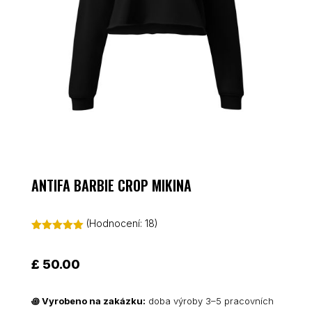
ANTIFA BARBIE CROP MIKINA
(Hodnocení:
18
)
Hodnoceno
5.00
z 5 na
základě
£
50.00
hodnocení
zákazníků
꩜
Vyrobeno na zakázku:
doba výroby 3–5 pracovních