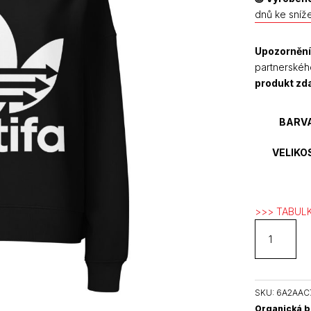
dnů ke sníž
Upozornění
partnerskéh
produkt z
BARV
VELIKO
>>> TABULK
Antifa
Three
Stripes
dámská
organická
SKU:
6A2AAC
mikina
Organická b