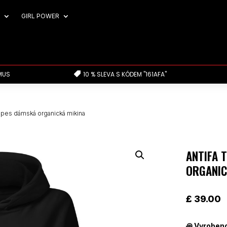
GIRL POWER
MUS
10 % SLEVA S KÓDEM "161AFA"

ripes dámská organická mikina
ANTIFA 
ORGANIC
£
39.00
꩜
Vyrobeno