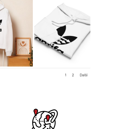
1
2
Další