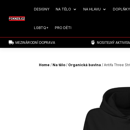
DESIGNY
NA TĚLO
NA HLAVU
DOPLŇKY
LGBTQ+
PRO DĚTI
MEZINÁRODNÍ DOPRAVA
NOSITELNÝ AKTIVIS


Home
/
Na tělo
/
Organická bavlna
/ Antifa Three St