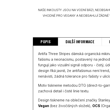
NAŠE INKOUSTY JSOU NA VODNÍ BÁZI, NEOBSAH
VHODNÉ PRO VEGANY A NEOBSAHUJÍ ŽÁDNÉ 
POPIS
DALŠÍ INFORMACE
Antifa Three Stripes dámská organická mikina 
fašismu a neonacismu, postavený na jednodu
fungují jako vizuální signál odporu - čistý, 
design říká jasně, že antifašismus není tren
nenávisti, žádná tolerance pro fašisty v ulic
Motiv tiskneme metodou DTG (direct-to-garme
zachová detail i čisté linie textu.
Design tiskneme na oblečení značky Stanley/
Vegan
(bez živočišných složek),
OCS
(Orga