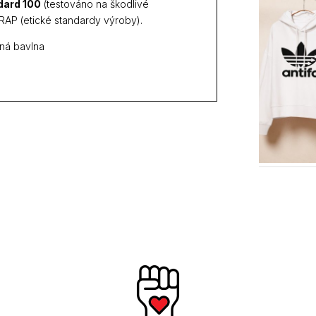
dard 100
(testováno na škodlivé
AP (etické standardy výroby).
ná bavlna