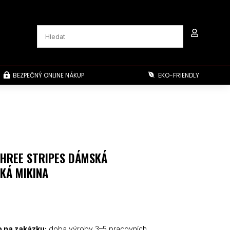

BEZPEČNÝ ONLINE NÁKUP
EKO-FRIENDLY


THREE STRIPES DÁMSKÁ
KÁ MIKINA
 na zakázku:
doba výroby 3–5 pracovních