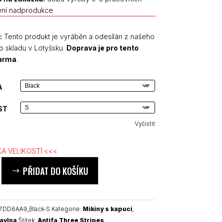
ení nadprodukce
:
Tento produkt je vyráběn a odesílán z našeho
o skladu v Lotyšsku.
Doprava je pro tento
darma
.
A
ST
Vyčistit
A VELIKOSTÍ <<<
PŘIDAT DO KOŠÍKU
7DD6AA9_Black-S
Kategorie:
Mikiny s kapucí
,
avlna
Štítek:
Antifa Three Stripes