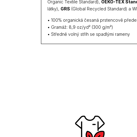
Organic Textile Standard),
OEKO-TEX Stan
látky),
GRS
(Global Recycled Standard) a WR
• 100% organická česaná prstencově přede
• Gramáž: 8,9 oz/yd² (300 g/m²)
• Středně volný střih se spadlými rameny