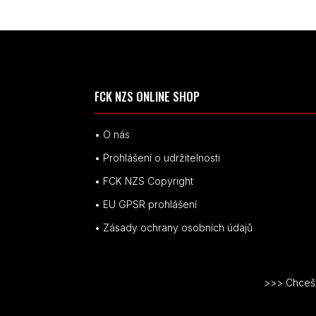
FCK NZS ONLINE SHOP
• O nás
• Prohlášení o udržitelnosti
• FCK NZS Copyright
• EU
GPSR p
rohlášení
• Zásady ochrany osobních údajů
>>> Chceš v