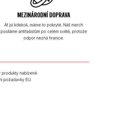
MEZINÁRODNÍ DOPRAVA
Ať jsi kdekoli, máme to pokryté. Náš merch
posíláme antifašistům po celém světě, protože
odpor nezná hranice.
y produkty nabízené
mi požadavky EU.