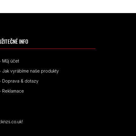
UŽITEČNÉ INFO
• Můj účet
• Jak vyrábíme naše produkty
• Doprava & dotazy
• Reklamace
cknzs.co.uk!