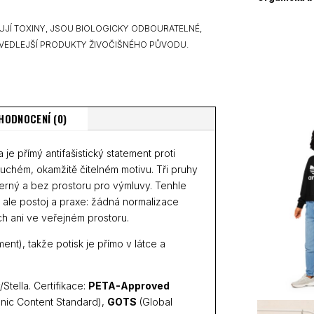
množství
UJÍ TOXINY, JSOU BIOLOGICKY ODBOURATELNÉ,
VEDLEJŠÍ PRODUKTY ŽIVOČIŠNÉHO PŮVODU.
HODNOCENÍ (0)
je přímý antifašistický statement proti
chém, okamžitě čitelném motivu. Tři pruhy
úderný a bez prostoru pro výmluvy. Tenhle
d, ale postoj a praxe: žádná normalizace
ích ani ve veřejném prostoru.
nt), takže potisk je přímo v látce a
Stella. Certifikace:
PETA-Approved
nic Content Standard),
GOTS
(Global