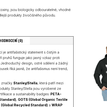
 toxiny, jsou biologicky odbouratelné, vhodné
lejší produkty živočišného původu.
HODNOCENÍ (0)
í je antifašistický statement s čistým a
ří pruhů funguje jako jasný vzkaz proti
. Jednoduchý design, ostré sdělení a žádný
usek říká jasně, že antifašismus není trend,
d značky
Stanley/Stella
, která patří mezi
odukty Stanley/Stella jsou vyrobené ze
ifikace a sustainability badges:
PETA-
Standard)
,
GOTS (Global Organic Textile
 (Global Recycled Standard)
a
WRAP