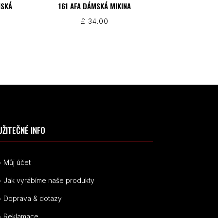
MSKÁ
161 AFA DÁMSKÁ MIKINA
£
34.00
UŽITEČNÉ INFO
• Můj účet
• Jak vyrábíme naše produkty
• Doprava & dotazy
• Reklamace