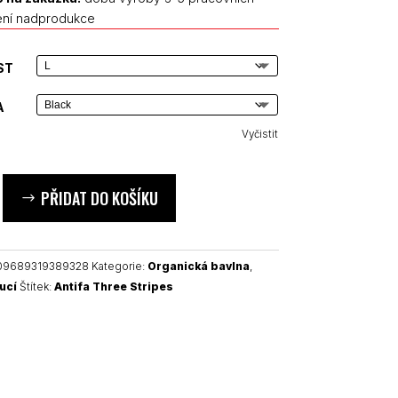
ení nadprodukce
ST
A
Vyčistit
PŘIDAT DO KOŠÍKU
09689319389328
Kategorie:
Organická bavlna
,
ucí
Štítek:
Antifa Three Stripes