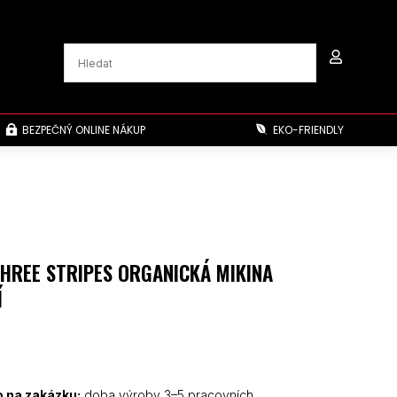

BEZPEČNÝ ONLINE NÁKUP
EKO-FRIENDLY


THREE STRIPES ORGANICKÁ MIKINA
Í
 na zakázku:
doba výroby 3–5 pracovních