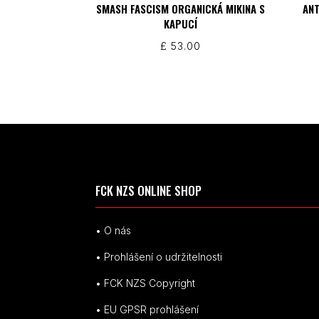
SMASH FASCISM ORGANICKÁ MIKINA S
ANT
KAPUCÍ
£
53.00
FCK NZS ONLINE SHOP
• O nás
• Prohlášení o udržitelnosti
• FCK NZS Copyright
• EU
GPSR p
rohlášení