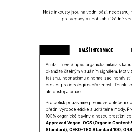
Naše inkousty jsou na vodní bázi, neobsahují
pro vegany a neobsahují žádné ved
POPIS
DALŠÍ INFORMACE
Antifa Three Stripes organická mikina s kapuc
okamžitě čitelným vizuálním signálem. Motiv t
fašismu, neonacismu a normalizaci nenávisti
prostor pro ideologii nadřazenosti. Tenhle ko
ale postoj a praxe.
Pro potisk používáme prémiové oblečení o
přední výrobce etické a udržitelné módy. Pr
100% organické bavlny a nesou prestižní cert
Approved Vegan
,
OCS (Organic Content 
Standard)
,
OEKO-TEX Standard 100
,
GRS