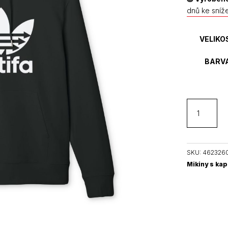
dnů ke sníž
VELIKO
BARV
Antifa
Three
Stripes
organická
mikina
SKU:
462326
s
Mikiny s kap
kapucí
množství