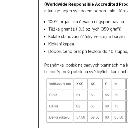
(Worldwide Responsible Accredited Prod
mikina je nejen symbolem odporu, ale i fér
100% organická česaná ringspun bavlna
Těžká gramáž (10.3 oz /yd² (350 g/m²))
Kulaté stahovací šňůrky ve stejné barvě m
Klokaní kapsa
Doporučeno prát při teplotě do 40 stupňů,
Poznámka: potisk na tmavých tkaninách má le
tlumeněji, než potisk na světlejších tkaninách