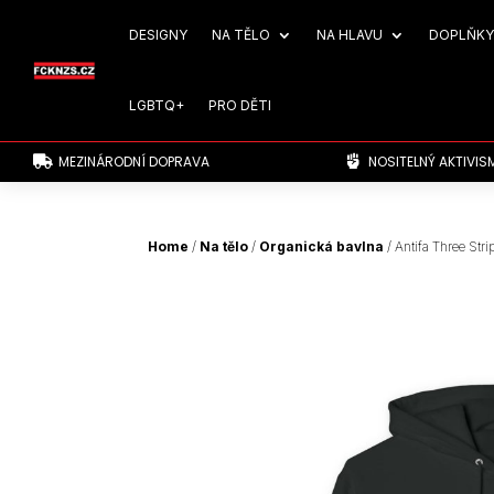
DESIGNY
NA TĚLO
NA HLAVU
DOPLŇKY
LGBTQ+
PRO DĚTI
MEZINÁRODNÍ DOPRAVA
NOSITELNÝ AKTIVIS


Home
/
Na tělo
/
Organická bavlna
/ Antifa Three Str