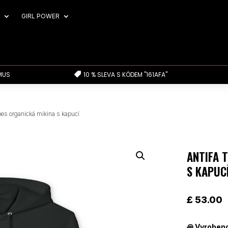
GIRL POWER
MUS
10 % SLEVA S KÓDEM "161AFA"

ipes organická mikina s kapucí
ANTIFA 
S KAPUC
£
53.00
꩜
Vyrobeno