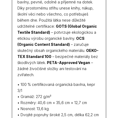
bavlny, pevné, odolné a příjemné na dotek.
Díky prostornému střihu unese knihy, nákup,
školní věci nebo všechno, co potřebuješ
během dne. Použitá látka nese důležité
udržitelné certifikace:
GOTS (Global Organic
Textile Standard)
– potvrzuje ekologickou a
etickou výrobu organické bavlny.
OCS
(Organic Content Standard)
– zaručuje
skutečný obsah organického materiálu.
OEKO-
TEX Standard 100
– bezpečné materiály bez
škodlivých látek.
PETA-Approved Vegan
–
žádné živočišné složky ani testování na
zvířatech.
• 100 % certifikovaná organická bavlna, kepr
3/1
• Gramáž: 272 g/m²
• Rozměry: 40,6 cm × 35,6 cm × 12,7 cm
• Nosnost: 13,6 kg
• Dvojité popruhy široké 2,5 cm, délka 62,2 cm