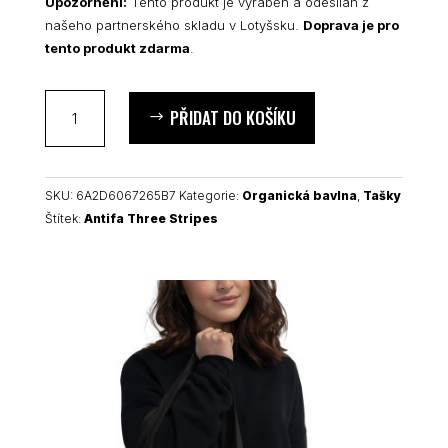
Upozornění:
Tento produkt je vyráběn a odesílán z
našeho partnerského skladu v Lotyšsku.
Doprava je pro
tento produkt zdarma
.
Antifa
PŘIDAT DO KOŠÍKU
Three
Stripes
organická
taška
SKU:
6A2D6067265B7
Kategorie:
Organická bavlna
,
Tašky
množství
Štítek:
Antifa Three Stripes