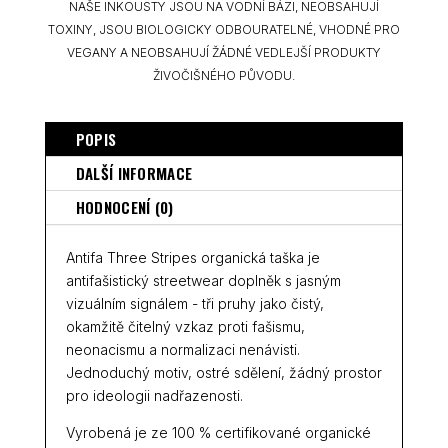
NAŠE INKOUSTY JSOU NA VODNÍ BÁZI, NEOBSAHUJÍ
TOXINY, JSOU BIOLOGICKY ODBOURATELNÉ, VHODNÉ PRO
VEGANY A NEOBSAHUJÍ ŽÁDNÉ VEDLEJŠÍ PRODUKTY
ŽIVOČIŠNÉHO PŮVODU.
POPIS
DALŠÍ INFORMACE
HODNOCENÍ (0)
Antifa Three Stripes organická taška je
antifašistický streetwear doplněk s jasným
vizuálním signálem - tři pruhy jako čistý,
okamžitě čitelný vzkaz proti fašismu,
neonacismu a normalizaci nenávisti.
Jednoduchý motiv, ostré sdělení, žádný prostor
pro ideologii nadřazenosti.
Vyrobená je ze 100 % certifikované organické