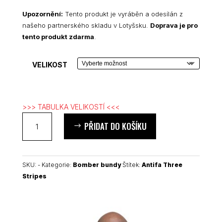
Upozornění:
Tento produkt je vyráběn a odesílán z
našeho partnerského skladu v Lotyšsku.
Doprava je pro
tento produkt zdarma
.
VELIKOST
>>> TABULKA VELIKOSTÍ <<<
Antifa
PŘIDAT DO KOŠÍKU
Three
Stripes
Unisex
Bomber
SKU:
-
Kategorie:
Bomber bundy
Štítek:
Antifa Three
Jacket
Stripes
množství