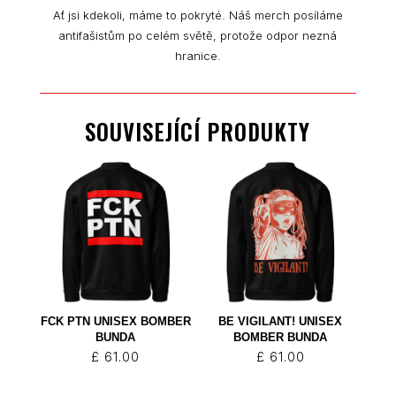
Ať jsi kdekoli, máme to pokryté. Náš merch posíláme
antifašistům po celém světě, protože odpor nezná
hranice.
SOUVISEJÍCÍ PRODUKTY
FCK PTN UNISEX BOMBER
BE VIGILANT! UNISEX
BUNDA
BOMBER BUNDA
£
61.00
£
61.00