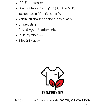
• 100 % polyester
• Gramáž látky: 220 g/m² (6,49 oz/yd²),
hmotnost se může lišit o ±5 %
• Vnitřní strana z česané flísové látky
• Unisex střih
• Pevná výztuž kolem krku
• Stříbrný zip YKK
• 2 boční kapsy
EKO-FRIENDLY
Náš merch splňuje standardy
GOTS
,
OEKO-TEX®