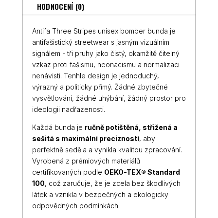
HODNOCENÍ (0)
Antifa Three Stripes unisex bomber bunda je
antifašistický streetwear s jasným vizuálním
signálem - tři pruhy jako čistý, okamžitě čitelný
vzkaz proti fašismu, neonacismu a normalizaci
nenávisti. Tenhle design je jednoduchý,
výrazný a politicky přímý. Žádné zbytečné
vysvětlování, žádné uhýbání, žádný prostor pro
ideologii nadřazenosti.
Každá bunda je
ručně potištěná, střižená a
sešitá s maximální precizností
, aby
perfektně seděla a vynikla kvalitou zpracování.
Vyrobená z prémiových materiálů
certifikovaných podle
OEKO-TEX® Standard
100
, což zaručuje, že je zcela bez škodlivých
látek a vznikla v bezpečných a ekologicky
odpovědných podmínkách.