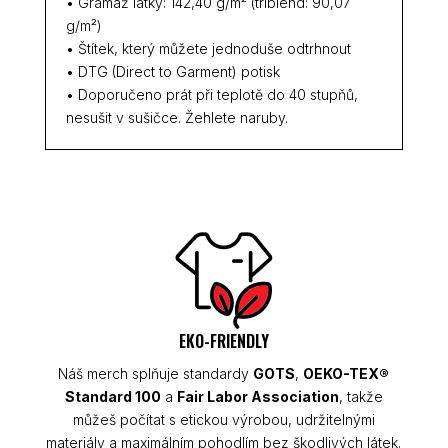
• Gramáž látky: 142,40 g/m² (triblend: 90,07
g/m²)
• Štítek, který můžete jednoduše odtrhnout
• DTG (Direct to Garment) potisk
• Doporučeno prát při teplotě do 40 stupňů,
nesušit v sušičce. Žehlete naruby.
EKO-FRIENDLY
Náš merch splňuje standardy
GOTS
,
OEKO-TEX®
Standard 100
a
Fair Labor Association
, takže
můžeš počítat s etickou výrobou, udržitelnými
materiály a maximálním pohodlím bez škodlivých látek.