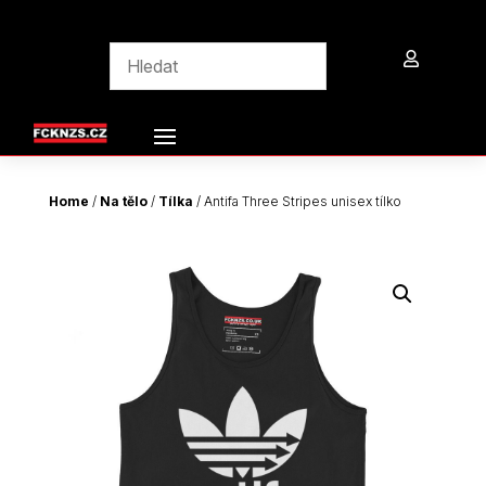

Home
/
Na tělo
/
Tílka
/ Antifa Three Stripes unisex tílko