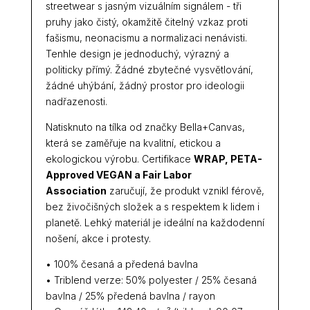
streetwear s jasným vizuálním signálem - tři
pruhy jako čistý, okamžitě čitelný vzkaz proti
fašismu, neonacismu a normalizaci nenávisti.
Tenhle design je jednoduchý, výrazný a
politicky přímý. Žádné zbytečné vysvětlování,
žádné uhýbání, žádný prostor pro ideologii
nadřazenosti.
Natisknuto na tílka od značky Bella+Canvas,
která se zaměřuje na kvalitní, etickou a
ekologickou výrobu. Certifikace
WRAP, PETA-
Approved VEGAN a Fair Labor
Association
zaručují, že produkt vznikl férově,
bez živočišných složek a s respektem k lidem i
planetě. Lehký materiál je ideální na každodenní
nošení, akce i protesty.
• 100% česaná a předená bavlna
• Triblend verze: 50% polyester / 25% česaná
bavlna / 25% předená bavlna / rayon