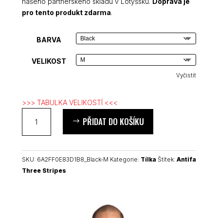
našeho partnerského skladu v Lotyšsku.
Doprava je
pro tento produkt zdarma
.
BARVA
VELIKOST
Vyčistit
>>> TABULKA VELIKOSTÍ <<<
Antifa
PŘIDAT DO KOŠÍKU
Three
Stripes
unisex
tílko
SKU:
6A2FF0E83D1B8_Black-M
Kategorie:
Tílka
Štítek:
Antifa
množství
Three Stripes