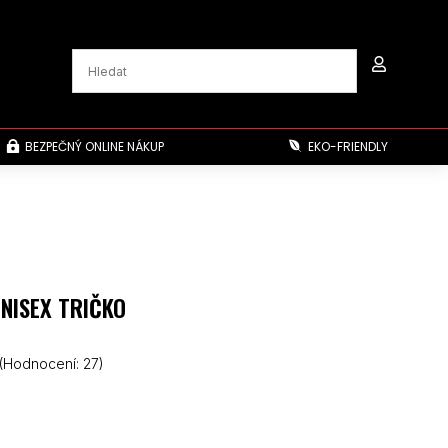

BEZPEČNÝ ONLINE NÁKUP
EKO-FRIENDLY


UNISEX TRIČKO
(Hodnocení:
27
)