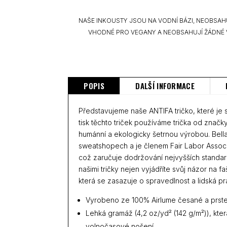
NAŠE INKOUSTY JSOU NA VODNÍ BÁZI, NEOBSAH
VHODNÉ PRO VEGANY A NEOBSAHUJÍ ŽÁDNÉ 
POPIS
DALŠÍ INFORMACE
Představujeme naše ANTIFA tričko, které je 
tisk těchto triček používáme trička od znač
humánní a ekologicky šetrnou výrobou. Be
sweatshopech a je členem Fair Labor Associa
což zaručuje dodržování nejvyšších standard
našimi tričky nejen vyjádříte svůj názor na 
která se zasazuje o spravedlnost a lidská pr
Vyrobeno ze 100% Airlume česané a prst
Lehká gramáž (4,2 oz/yd² (142 g/m²)), která
volnočasové nošení