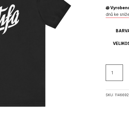
꩜
Vyrobeno
dnů ke sníž
BARV
VELIKO
ANTIFA
unisex
tričko
množství
SKU:
1146692