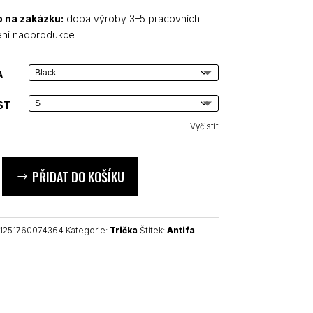
 na zakázku:
doba výroby 3–5 pracovních
ení nadprodukce
A
ST
Vyčistit
PŘIDAT DO KOŠÍKU
1251760074364
Kategorie:
Trička
Štítek:
Antifa