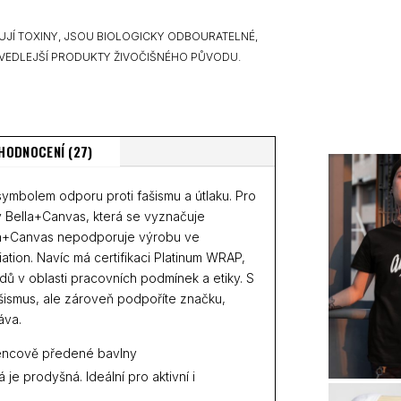
UJÍ TOXINY, JSOU BIOLOGICKY ODBOURATELNÉ,
VEDLEJŠÍ PRODUKTY ŽIVOČIŠNÉHO PŮVODU.
HODNOCENÍ (27)
symbolem odporu proti fašismu a útlaku. Pro
ky Bella+Canvas, která se vyznačuje
lla+Canvas nepodporuje výrobu ve
tion. Navíc má certifikaci Platinum WRAP,
ů v oblasti pracovních podmínek a etiky. S
fašismus, ale zároveň podpoříte značku,
áva.
encově předené bavlny
 je prodyšná. Ideální pro aktivní i