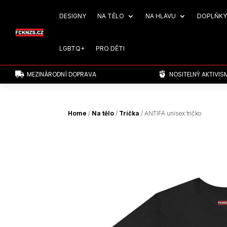
DESIGNY
NA TĚLO
NA HLAVU
DOPLŇKY
LGBTQ+
PRO DĚTI
MEZINÁRODNÍ DOPRAVA
NOSITELNÝ AKTIVIS


Home
/
Na tělo
/
Trička
/ ANTIFA unisex tričko