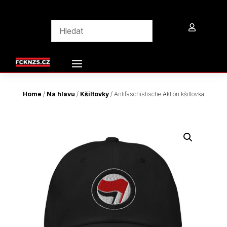

Home
/
Na hlavu
/
Kšiltovky
/ Antifaschistische Aktion kšiltovka