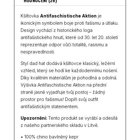
Kšiltovka
Antifaschistische Aktion
je
ikonickým symbolem boje proti fašismu a útlaku.
Design vychází z historického loga
antifašistického hnutí, které od 30. let 20. století
reprezentuje odpor vůči totalitě, rasismu a
nespravedlnosti.
Styl dad hat dodává kšiltovce klasický, ležérní
vzhled, který se hodí ke každodennímu nošení.
Díky kvalitním materiálům je pohodlná a odolná.
Výšivka Antifaschistische Aktion na přední
straně jasně vyjadřuje tvůj postoj – žádný
prostor pro fašismus! Doplň svůj outfit
antifašistickým statementem.
Upozornění:
Tento produkt se vyrábí a odesílá
z našeho partnerského skladu v Litvě.
• 100% chino bavlněný kepr