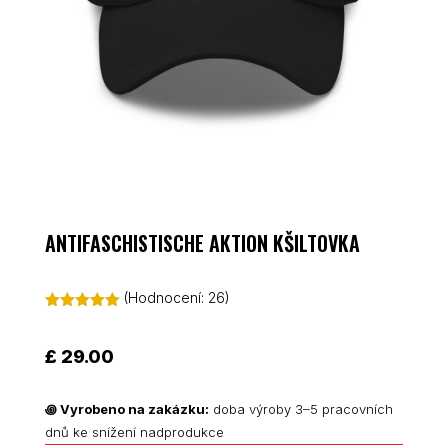
ANTIFASCHISTISCHE AKTION KŠILTOVKA
(Hodnocení:
26
)
Hodnoceno
5.00
z 5 na
základě
£
29.00
hodnocení
zákazníků
꩜
Vyrobeno na zakázku:
doba výroby 3–5 pracovních
dnů ke snížení nadprodukce