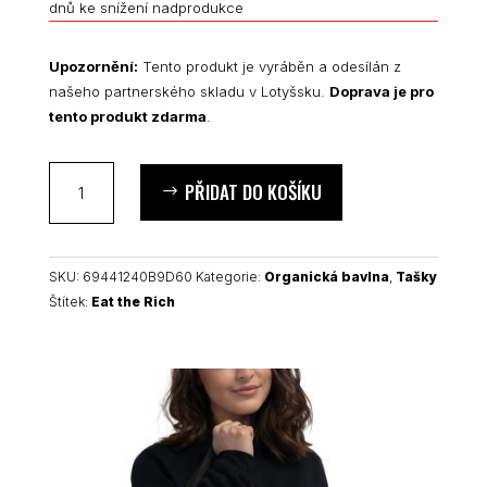
dnů ke snížení nadprodukce
Upozornění:
Tento produkt je vyráběn a odesílán z
našeho partnerského skladu v Lotyšsku.
Doprava je pro
tento produkt zdarma
.
Eat
PŘIDAT DO KOŠÍKU
the
Rich
organická
taška
SKU:
69441240B9D60
Kategorie:
Organická bavlna
,
Tašky
množství
Štítek:
Eat the Rich