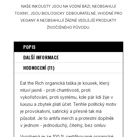
NAŠE INKOUSTY JSOU NA VODNÍ BÁZI, NEOBSAHUJÍ
TOXINY, JSOU BIOLOGICKY ODBOURATELNÉ, VHODNÉ PRO
VEGANY A NEOBSAHUJÍ ŽÁDNÉ VEDLEJŠÍ PRODUKTY
ŽIVOČIŠNÉHO PŮVODU.
POPIS
DALŠÍ INFORMACE
HODNOCENÍ (11)
Eat the Rich organická taška je kousek, který
mluví jasně - proti chamtivosti, proti
vykořisťování, proti systému, kde pár lidí žije v
luxusu a zbytek platí účet. Tenhle politický motiv
je provokativní, satirický a přesně tak má
působit. Je to antifa merch a protestní doplněk
v jednom - jednoduchý, čitelný, bez omluv.
Vyrobená je ze 100 % certifikované organické