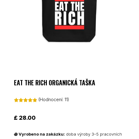
EAT THE RICH ORGANICKÁ TAŠKA
(Hodnocení:
11
)
Hodnoceno
5.00
z 5 na
základě
£
28.00
hodnocení
zákazníků
꩜
Vyrobeno na zakázku:
doba výroby 3–5 pracovních