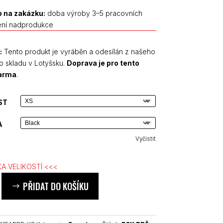
 na zakázku:
doba výroby 3–5 pracovních
ení nadprodukce
:
Tento produkt je vyráběn a odesílán z našeho
o skladu v Lotyšsku.
Doprava je pro tento
darma
.
ST
A
Vyčistit
A VELIKOSTÍ <<<
PŘIDAT DO KOŠÍKU