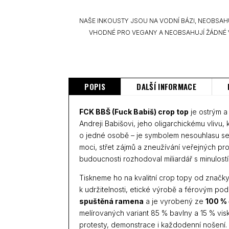
NAŠE INKOUSTY JSOU NA VODNÍ BÁZI, NEOBSAH
VHODNÉ PRO VEGANY A NEOBSAHUJÍ ŽÁDNÉ 
POPIS
DALŠÍ INFORMACE
FCK BBŠ (Fuck Babiš) crop top
je ostrým a
Andreji Babišovi, jeho oligarchickému vlivu,
o jedné osobě – je symbolem nesouhlasu se
moci, střet zájmů a zneužívání veřejných p
budoucnosti rozhodoval miliardář s minulostí
Tiskneme ho na kvalitní crop topy od značk
k udržitelnosti, etické výrobě a férovým p
spuštěná ramena
a je vyrobený ze
100 %
melírovaných variant 85 % bavlny a 15 % vis
protesty, demonstrace i každodenní nošení.