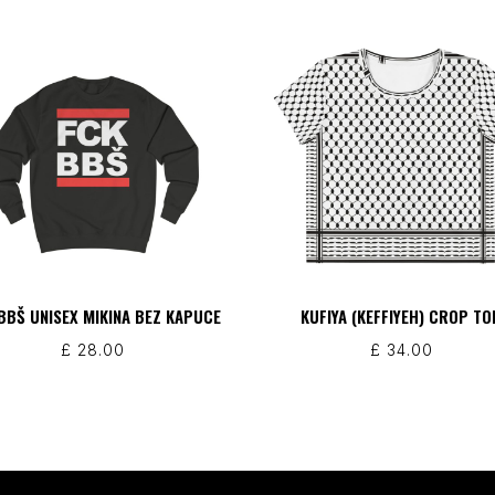
BBŠ UNISEX MIKINA BEZ KAPUCE
KUFIYA (KEFFIYEH) CROP TO
£
28.00
£
34.00