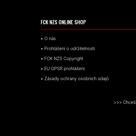
FCK NZS ONLINE SHOP
• O nás
• Prohlášení o udržitelnosti
• FCK NZS Copyright
• EU
GPSR p
rohlášení
• Zásady ochrany osobních údajů
>>> Chceš v