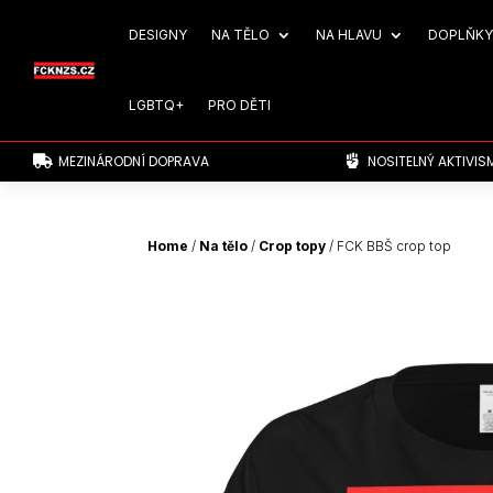
DESIGNY
NA TĚLO
NA HLAVU
DOPLŇKY
LGBTQ+
PRO DĚTI
MEZINÁRODNÍ DOPRAVA
NOSITELNÝ AKTIVIS


Home
/
Na tělo
/
Crop topy
/ FCK BBŠ crop top