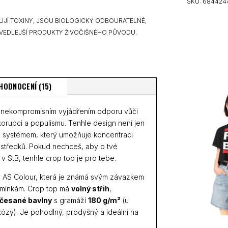
množství
SKU:
684424
UJÍ TOXINY, JSOU BIOLOGICKY ODBOURATELNÉ,
VEDLEJŠÍ PRODUKTY ŽIVOČIŠNÉHO PŮVODU.
HODNOCENÍ (15)
 nekompromisním vyjádřením odporu vůči
 korupci a populismu. Tenhle design není jen
 systémem, který umožňuje koncentraci
rostředků. Pokud nechceš, aby o tvé
 v StB, tenhle crop top je pro tebe.
y AS Colour, která je známá svým závazkem
odmínkám. Crop top má
volný střih
,
 česané bavlny
s gramáží
180 g/m²
(u
kózy). Je pohodlný, prodyšný a ideální na