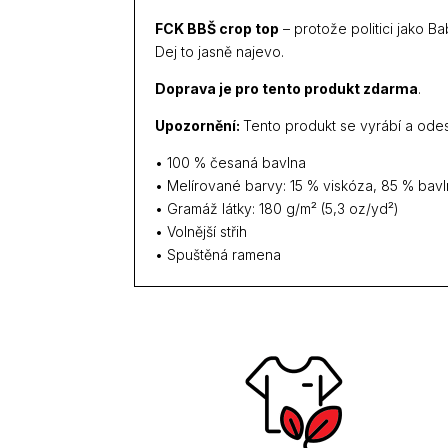
FCK BBŠ crop top
– protože politici jako B
Dej to jasně najevo.
Doprava je pro tento produkt zdarma
.
Upozornění:
Tento produkt se vyrábí a odes
• 100 % česaná bavlna
• Melírované barvy: 15 % viskóza, 85 % bav
• Gramáž látky: 180 g/m² (5,3 oz/yd²)
• Volnější střih
• Spuštěná ramena