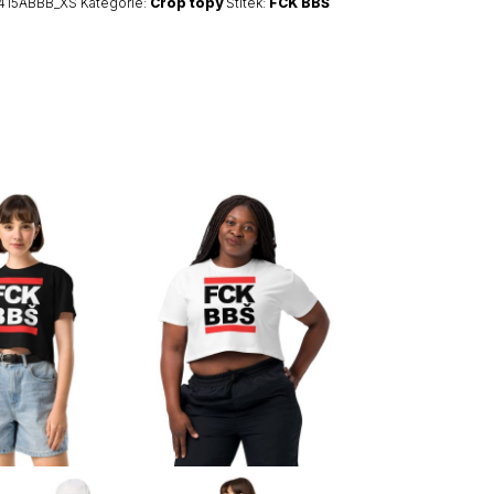
415ABBB_XS
Kategorie:
Crop topy
Štítek:
FCK BBŠ