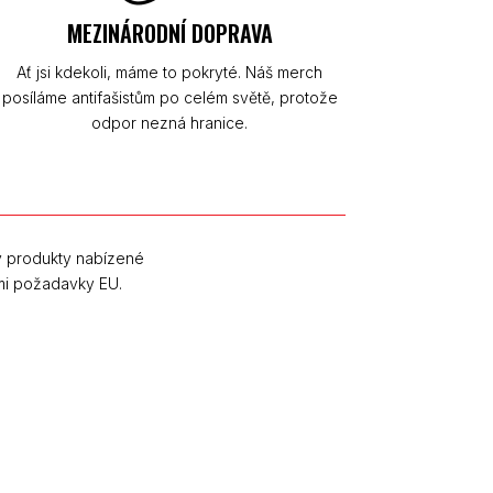
MEZINÁRODNÍ DOPRAVA
Ať jsi kdekoli, máme to pokryté. Náš merch
posíláme antifašistům po celém světě, protože
odpor nezná hranice.
y produkty nabízené
mi požadavky EU.