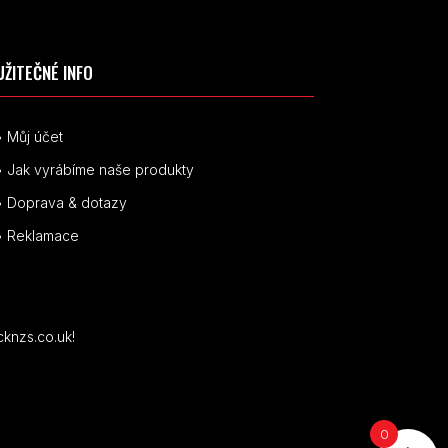
UŽITEČNÉ INFO
• Můj účet
• Jak vyrábíme naše produkty
• Doprava & dotazy
• Reklamace
cknzs.co.uk!
0