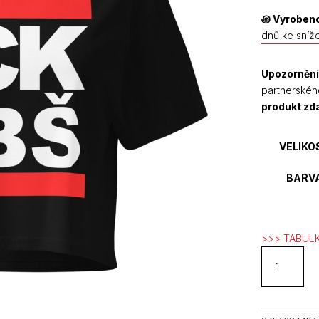
꩜
Vyrobeno
dnů ke sníž
Upozornění
partnerskéh
produkt z
VELIKO
BARV
>>> TABULK
FCK
BBŠ
crop
top