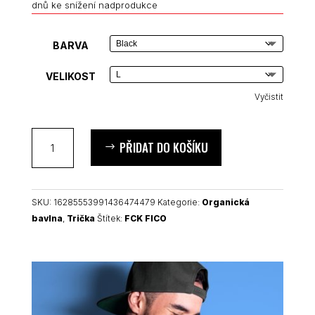
dnů ke snížení nadprodukce
BARVA
VELIKOST
Vyčistit
FCK
PŘIDAT DO KOŠÍKU
FICO
unisex
organické
tričko
SKU:
16285553991436474479
Kategorie:
Organická
množství
bavlna
,
Trička
Štítek:
FCK FICO