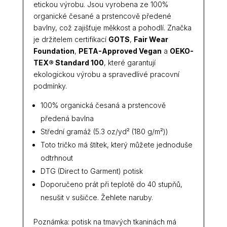
etickou výrobu. Jsou vyrobena ze 100%
organické česané a prstencově předené
bavlny, což zajišťuje měkkost a pohodlí. Značka
je držitelem certifikací
GOTS
,
Fair Wear
Foundation
,
PETA-Approved Vegan
a
OEKO-
TEX® Standard 100
, které garantují
ekologickou výrobu a spravedlivé pracovní
podmínky.
100% organická česaná a prstencově
předená bavlna
Střední gramáž (5.3 oz/yd² (180 g/m²))
Toto tričko má štítek, který můžete jednoduše
odtrhnout
DTG (Direct to Garment) potisk
Doporučeno prát při teplotě do 40 stupňů,
nesušit v sušičce. Žehlete naruby.
Poznámka: potisk na tmavých tkaninách má