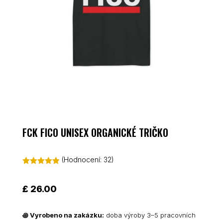
FCK FICO UNISEX ORGANICKÉ TRIČKO
(Hodnocení:
32
)
Hodnoceno
4.88
z 5 na
základě
£
26.00
hodnocení
zákazníků
꩜
Vyrobeno na zakázku:
doba výroby 3–5 pracovních