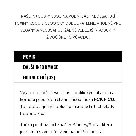
NAŠE INKOUSTY JSOU NA VODNÍ BÁZI, NEOBSAHUJÍ
TOXINY, JSOU BIOLOGICKY ODBOURATELNÉ, VHODNÉ PRO
VEGANY A NEOBSAHUJÍ ŽÁDNÉ VEDLEJŠÍ PRODUKTY
ŽIVOČIŠNÉHO PŮVODU.
POPIS
DALŠÍ INFORMACE
HODNOCENÍ (32)
Vyjádřete svůj nesouhlas s politickým útlakem a
korupcí prostřednictvím unisex trička
FCK FICO
.
Tento design symbolizuje jasné odmítnutí vlády
Roberta Fica.
Trička pochází od značky Stanley/Stella, která
je známá svým důrazem na udržitelnost a