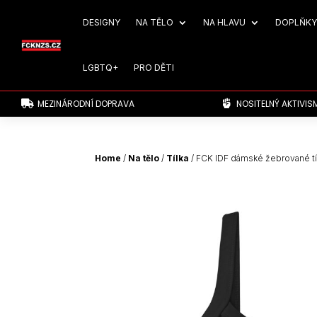
DESIGNY
NA TĚLO
NA HLAVU
DOPLŇKY
LGBTQ+
PRO DĚTI
MEZINÁRODNÍ DOPRAVA
NOSITELNÝ AKTIVIS


Home
/
Na tělo
/
Tílka
/ FCK IDF dámské žebrované tí