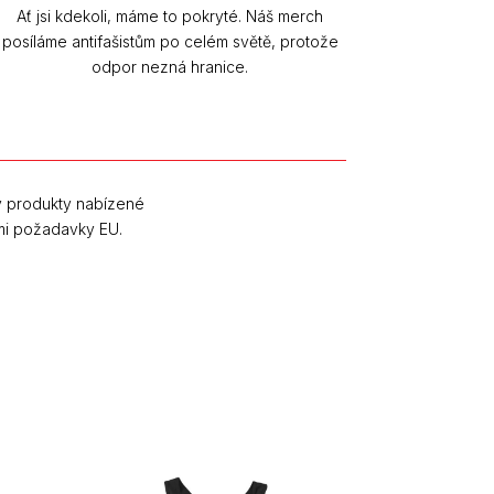
Ať jsi kdekoli, máme to pokryté. Náš merch
posíláme antifašistům po celém světě, protože
odpor nezná hranice.
y produkty nabízené
mi požadavky EU.