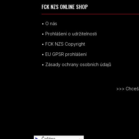
FCK NZS ONLINE SHOP
• O nás
• Prohlášení o udržitelnosti
• FCK NZS Copyright
• EU
GPSR p
rohlášení
• Zásady ochrany osobních údajů
>>> Chceš v
Čeština‎