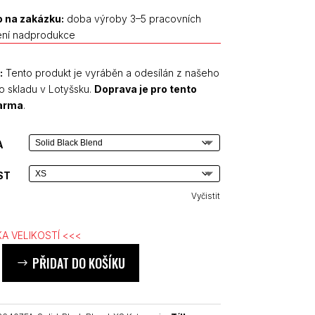
 na zakázku:
doba výroby 3–5 pracovních
ení nadprodukce
:
Tento produkt je vyráběn a odesílán z našeho
o skladu v Lotyšsku.
Doprava je pro tento
darma
.
A
ST
Vyčistit
A VELIKOSTÍ <<<
PŘIDAT DO KOŠÍKU