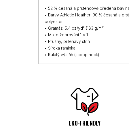
• 52 % česaná a prstencově předená bavlna
• Barvy Athletic Heather: 90 % česaná a pr
polyester
• Gramáž: 5,4 oz/yd² (183 g/m²)
• Mikro žebrování 1 × 1
• Pružný, přiléhavý střih
• Široká ramínka
• Kulatý výstřih (scoop neck)
EKO-FRIENDLY