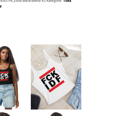
6407FA_Solid-Black-Blend-XS
Kategorie:
Tílka
DF