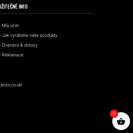
UŽITEČNÉ INFO
• Můj účet
• Jak vyrábíme naše produkty
• Doprava & dotazy
• Reklamace
cknzs.co.uk!
0