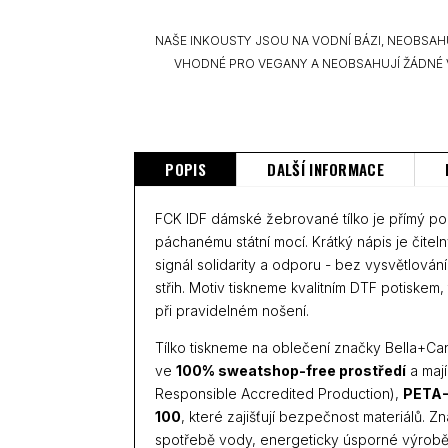
NAŠE INKOUSTY JSOU NA VODNÍ BÁZI, NEOBSAH
VHODNÉ PRO VEGANY A NEOBSAHUJÍ ŽÁDNÉ 
POPIS
DALŠÍ INFORMACE
FCK IDF dámské žebrované tílko je přímý polit
páchanému státní mocí. Krátký nápis je čitel
signál solidarity a odporu - bez vysvětlování
střih. Motiv tiskneme kvalitním DTF potiskem, 
při pravidelném nošení.
Tílko tiskneme na oblečení značky Bella+Ca
ve
100% sweatshop-free prostředí
a mají
Responsible Accredited Production),
PETA-
100
, které zajišťují bezpečnost materiálů. 
spotřebě vody, energeticky úsporné výrobě