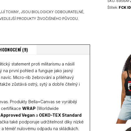
tílko
SKU:
6956AF2
množství
Štítek:
FCK I
UJÍ TOXINY, JSOU BIOLOGICKY ODBOURATELNÉ,
VEDLEJŠÍ PRODUKTY ŽIVOČIŠNÉHO PŮVODU.
HODNOCENÍ (9)
ický statement proti militarismu a násilí
ný na první pohled a funguje jako jasný
 navíc. Micro-rib žebrování a přiléhavý
takže zůstává ostrý, sytý a dobře čitelný i
nvas. Produkty Bella+Canvas se vyrábějí
 certifikace
WRAP
(Worldwide
Approved Vegan
a
OEKO-TEX Standard
Značka také podporuje udržitelnost díky nízké
 a téměř nulovému odpadu na skládkách.