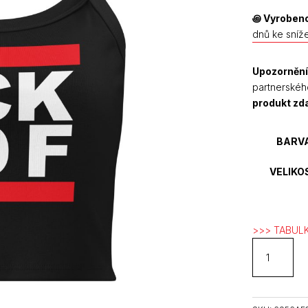
꩜
Vyrobeno
dnů ke sníž
Upozornění
partnerskéh
produkt z
BARV
VELIKO
>>> TABULK
FCK
IDF
dámské
žebrované