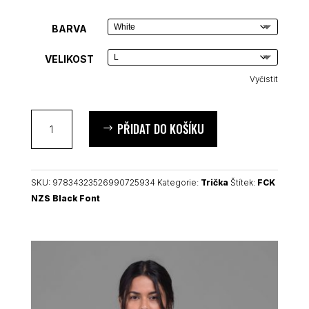
BARVA
VELIKOST
Vyčistit
FCK
PŘIDAT DO KOŠÍKU
NZS
Black
Font
dámské
SKU:
97834323526990725934
Kategorie:
Trička
Štítek:
FCK
tričko
NZS Black Font
množství