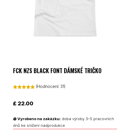
FCK NZS BLACK FONT DÁMSKÉ TRIČKO
(Hodnocení:
31
)
Hodnoceno
5.00
z 5 na
základě
£
22.00
hodnocení
zákazníků
꩜
Vyrobeno na zakázku:
doba výroby 3–5 pracovních
dnů ke snížení nadprodukce