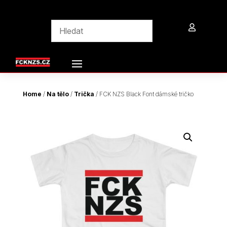

Home
/
Na tělo
/
Trička
/ FCK NZS Black Font dámské tričko