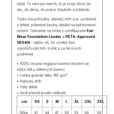
násilí. To není jen merch, to je tvoje zbroj do
ulic, do školy, do práce. Kdykoliv a kdekoliv.
Tričko má pohodlný dámský střih a je vyrobené
z lehké, příjemné bavlny ideální na každodenní
nošení. Tiskneme na trička s certifikacemi
Fair
Wear Foundation Leader
a
PETA-Approved
VEGAN
– takže víš, že vzniklo bez
vykořisťování lidí i zvířat a za férových
podmínek.
• 100% česaná ringspun bavlna (složení se
může lišit u některých barev)
• Lehká gramáž látky 185 g/m²
• Klasický střih
• Všitý štítek
• Sedí přesně podle velikosti
cm
XS
S
M
L
XL
2XL
3XL
Šířka
41
44
47
50
53
56
59