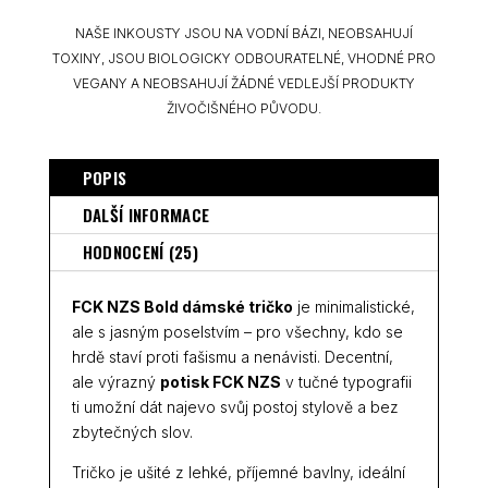
NAŠE INKOUSTY JSOU NA VODNÍ BÁZI, NEOBSAHUJÍ
TOXINY, JSOU BIOLOGICKY ODBOURATELNÉ, VHODNÉ PRO
VEGANY A NEOBSAHUJÍ ŽÁDNÉ VEDLEJŠÍ PRODUKTY
ŽIVOČIŠNÉHO PŮVODU.
POPIS
DALŠÍ INFORMACE
HODNOCENÍ (25)
FCK NZS Bold dámské tričko
je minimalistické,
ale s jasným poselstvím – pro všechny, kdo se
hrdě staví proti fašismu a nenávisti. Decentní,
ale výrazný
potisk FCK NZS
v tučné typografii
ti umožní dát najevo svůj postoj stylově a bez
zbytečných slov.
Tričko je ušité z lehké, příjemné bavlny, ideální