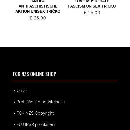
ANTIFA
LOVE MUSIC HATE
ANTIFASCHISTISCHE
FASCISM UNISEX TRIČKO
AKTION UNISEX TRIČKO
£
25.00
£
25.00
FCK NZS ONLINE SHOP
• O nás
• Prohlášení o udržitelnosti
• FCK NZS Copyright
• EU
GPSR p
rohlášení