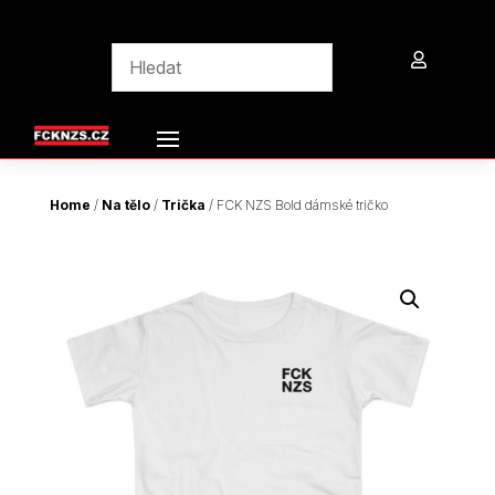

Home
/
Na tělo
/
Trička
/ FCK NZS Bold dámské tričko