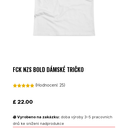
FCK NZS BOLD DÁMSKÉ TRIČKO
(Hodnocení:
25
)
Hodnoceno
5.00
z 5 na
základě
£
22.00
hodnocení
zákazníků
꩜
Vyrobeno na zakázku:
doba výroby 3–5 pracovních
dnů ke snížení nadprodukce