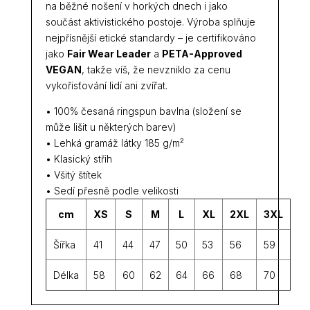
na běžné nošení v horkých dnech i jako
součást aktivistického postoje. Výroba splňuje
nejpřísnější etické standardy – je certifikováno
jako
Fair Wear Leader
a
PETA-Approved
VEGAN
, takže víš, že nevzniklo za cenu
vykořisťování lidí ani zvířat.
• 100% česaná ringspun bavlna (složení se
může lišit u některých barev)
• Lehká gramáž látky 185 g/m²
• Klasický střih
• Všitý štítek
• Sedí přesně podle velikosti
cm
XS
S
M
L
XL
2XL
3XL
Šířka
41
44
47
50
53
56
59
Délka
58
60
62
64
66
68
70