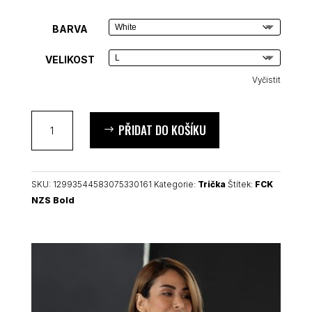
BARVA
VELIKOST
Vyčistit
FCK
PŘIDAT DO KOŠÍKU
NZS
Bold
dámské
tričko
SKU:
12993544583075330161
Kategorie:
Trička
Štítek:
FCK
množství
NZS Bold