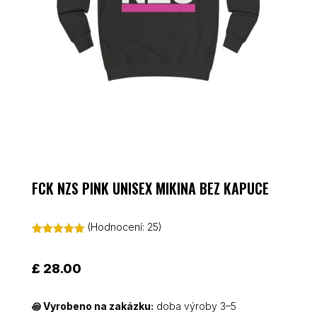
FCK NZS PINK UNISEX MIKINA BEZ KAPUCE
(Hodnocení:
25
)
Hodnoceno
5.00
z 5 na
základě
£
28.00
hodnocení
zákazníků
꩜
Vyrobeno na zakázku:
doba výroby 3–5