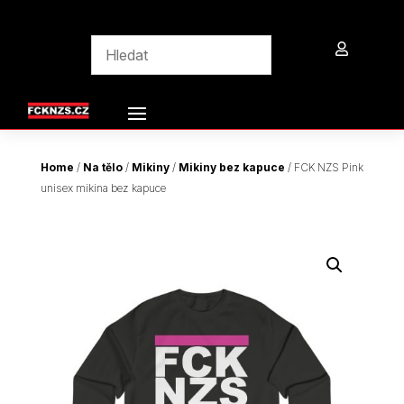

Home
/
Na tělo
/
Mikiny
/
Mikiny bez kapuce
/ FCK NZS Pink
unisex mikina bez kapuce