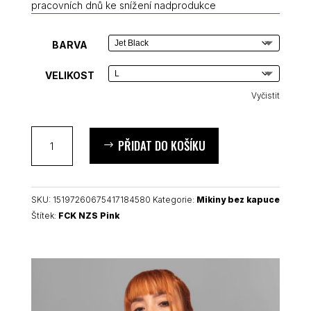
pracovních dnů ke snížení nadprodukce
BARVA
VELIKOST
Vyčistit
FCK
PŘIDAT DO KOŠÍKU
NZS
Pink
unisex
mikina
SKU:
15197260675417184580
Kategorie:
Mikiny bez kapuce
bez
Štítek:
FCK NZS Pink
kapuce
množství