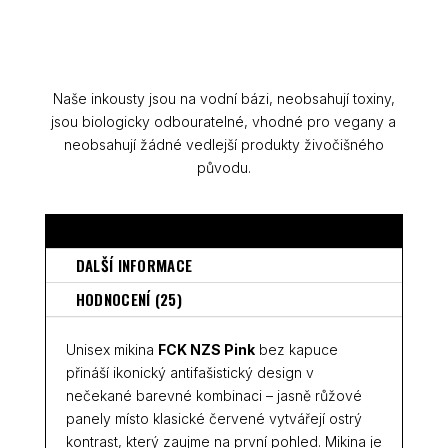
Naše inkousty jsou na vodní bázi, neobsahují toxiny,
jsou biologicky odbouratelné, vhodné pro vegany a
neobsahují žádné vedlejší produkty živočišného
původu.
POPIS
DALŠÍ INFORMACE
HODNOCENÍ (25)
Unisex mikina
FCK NZS Pink
bez kapuce
přináší ikonický antifašistický design v
nečekané barevné kombinaci – jasně růžové
panely místo klasické červené vytvářejí ostrý
kontrast, který zaujme na první pohled. Mikina je