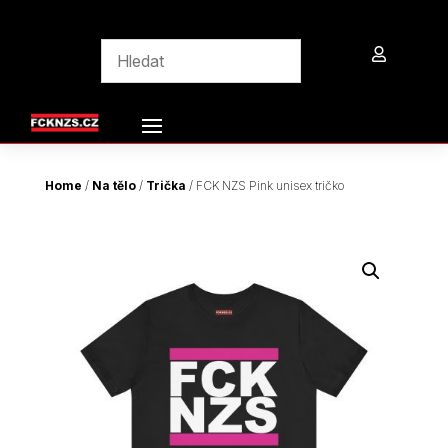

Home
/
Na tělo
/
Trička
/ FCK NZS Pink unisex tričko