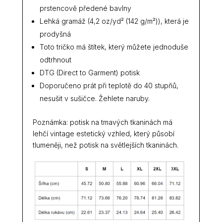
prstencově předené bavlny
Lehká gramáž (4,2 oz/yd² (142 g/m²)), která je
prodyšná
Toto tričko má štítek, který můžete jednoduše
odtrhnout
DTG (Direct to Garment) potisk
Doporučeno prát při teplotě do 40 stupňů,
nesušit v sušičce. Žehlete naruby.
Poznámka: potisk na tmavých tkaninách má
lehčí vintage estetický vzhled, který působí
tlumeněji, než potisk na světlejších tkaninách.