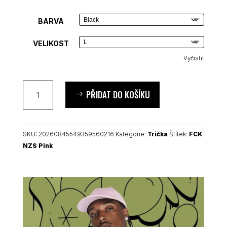
BARVA
VELIKOST
Vyčistit
FCK
PŘIDAT DO KOŠÍKU
NZS
Pink
unisex
tričko
SKU:
20260845549359560216
Kategorie:
Trička
Štítek:
FCK
množství
NZS Pink