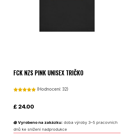
FCK NZS PINK UNISEX TRIČKO
(Hodnocení:
32
)
Hodnoceno
5.00
z 5 na
základě
£
24.00
hodnocení
zákazníků
꩜
Vyrobeno na zakázku:
doba výroby 3–5 pracovních
dnů ke snížení nadprodukce