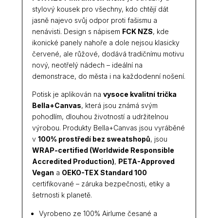
stylový kousek pro všechny, kdo chtějí dát
jasně najevo svůj odpor proti fašismu a
nenávisti. Design s nápisem
FCK NZS
, kde
ikonické panely nahoře a dole nejsou klasicky
červené, ale růžové, dodává tradičnímu motivu
nový, neotřelý nádech – ideální na
demonstrace, do města i na každodenní nošení.
Potisk je aplikován na
vysoce kvalitní trička
Bella+Canvas
, která jsou známá svým
pohodlím, dlouhou životností a udržitelnou
výrobou. Produkty Bella+Canvas jsou vyráběné
v
100% prostředí bez sweatshopů
, jsou
WRAP-certified (Worldwide Responsible
Accredited Production)
,
PETA-Approved
Vegan
a
OEKO-TEX Standard 100
certifikované – záruka bezpečnosti, etiky a
šetrnosti k planetě.
Vyrobeno ze 100% Airlume česané a