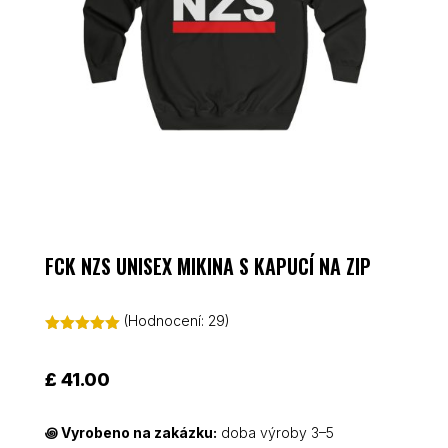
FCK NZS UNISEX MIKINA S KAPUCÍ NA ZIP
(Hodnocení:
29
)
Hodnoceno
5.00
z 5 na
základě
£
41.00
hodnocení
zákazníků
꩜
Vyrobeno na zakázku:
doba výroby 3–5