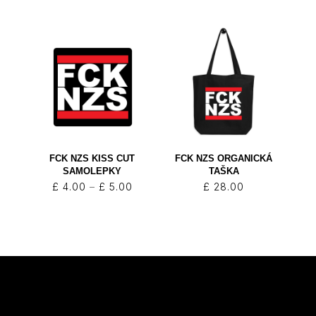
FCK NZS KISS CUT
FCK NZS ORGANICKÁ
SAMOLEPKY
TAŠKA
Rozpětí
£
4.00
–
£
5.00
£
28.00
cen:
£ 4.00
až
£ 5.00