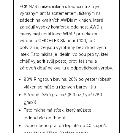
FCK NZS unisex mikina s kapucí na zip je
výrazným antifa statementem, tištěným na
zádech na kvalitních AWDis mikinách, které
zaručují vysoký komfort a odolnost. AWDis
mikiny mají certifikace WRAP pro etickou
výrobu a OEKO-TEX Standard 100, což
potvrzuje, že jsou vyrobeny bez škodlivých
látek. Tato mikina je ideální volbou pro ty, kteří
chtějí vyjádřit svůj postoj proti fašismu a
zároveň dbají na kvalitu a odpovědnost výroby.
80% Ringspun bavlna, 20% polyester (obsah
vláken se může u různých barev lišit)
Středně těžká gramáž (8,3 oz / yd² (280
g/m2))
Tato mikina má štítek, který můžete
jednoduše odtrhnout
Doporučeno prát při teplotě do 40 stupňů,