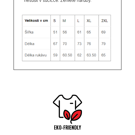
nesušit v sučičce. Žehlete naruby.
EKO-FRIENDLY