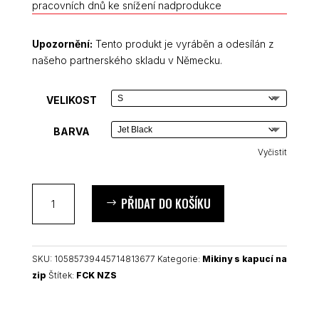
pracovních dnů ke snížení nadprodukce
Upozornění:
Tento produkt je vyráběn a odesílán z
našeho partnerského skladu v Německu.
VELIKOST
BARVA
Vyčistit
FCK
PŘIDAT DO KOŠÍKU
NZS
unisex
mikina
s
SKU:
10585739445714813677
Kategorie:
Mikiny s kapucí na
kapucí
zip
Štítek:
FCK NZS
na
zip