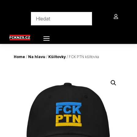

Home
/
Na hlavu
/
Kšiltovky
/ FCK PTN kšiltovka