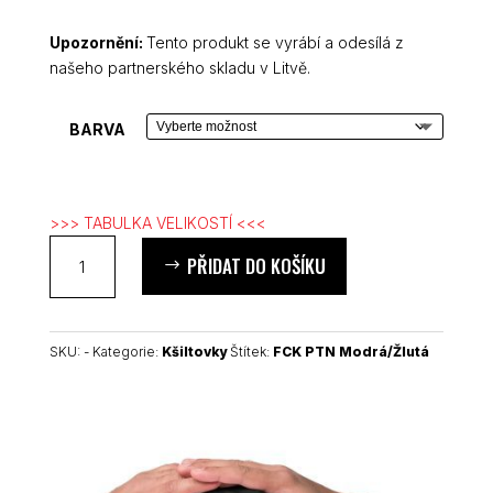
Upozornění:
Tento produkt se vyrábí a odesílá z
našeho partnerského skladu v Litvě.
BARVA
>>> TABULKA VELIKOSTÍ <<<
FCK
PŘIDAT DO KOŠÍKU
PTN
kšiltovka
množství
SKU:
-
Kategorie:
Kšiltovky
Štítek:
FCK PTN Modrá/Žlutá