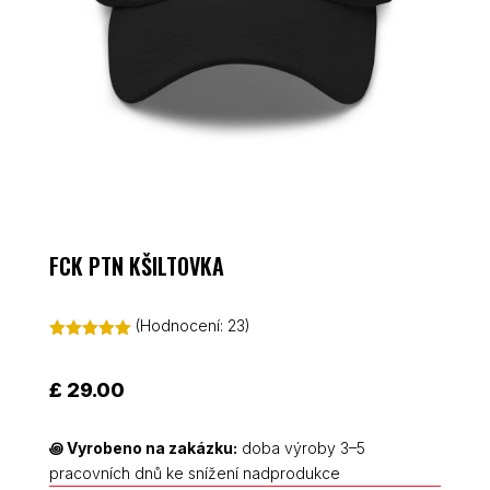
FCK PTN KŠILTOVKA
(Hodnocení:
23
)
Hodnoceno
4.96
z 5 na
základě
£
29.00
hodnocení
zákazníků
꩜
Vyrobeno na zakázku:
doba výroby 3–5
pracovních dnů ke snížení nadprodukce