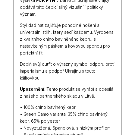
Výšivka
FCK PTN
v barvách ukrajinské vlajky
dodává této čepici silný vizuální i politický
význam.
Styl dad hat zajišťuje pohodlné nošení a
univerzální střih, který sedí každému. Vyrobena
z kvalitního chino bavlněného kepru, s
nastavitelným páskem a kovovou sponou pro
perfektní fit.
Doplň svůj outfit o výrazný symbol odporu proti
imperialismu a podpoř Ukrajinu s touto
kšiltovkou!
Upozornění:
Tento produkt se vyrábí a odesílá
z našeho partnerského skladu v Litvě.
• 100% chino bavlněný kepr
• Green Camo varianta: 35% chino bavlněný
kepr, 65% polyester
• Nevyztužená, 6panelová, s nízkým profilem
• 6 vyšívaných větracích otvorů