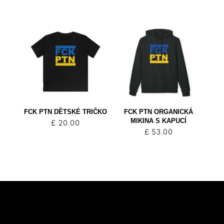
cen:
£ 4.00
až
£ 5.00
FCK PTN DĚTSKÉ TRIČKO
FCK PTN ORGANICKÁ
MIKINA S KAPUCÍ
£
20.00
£
53.00