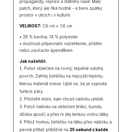
propagandy, represí a státního násilí. Malý
patch, který ale říká hodně - a bere zpátky
prostor v ulicích i v kultuře.
VELIKOST:
7,6 cm × 7,6 cm
• 26 % bavlna, 74 % polyester
• možnosti připevnění: nažehlením, přišitím
nebo zavíracím špendlíkem
Jak nažehlit:
Polož oblečení na rovný, tepelně odolný
povrch. Zahřej žehličku na nejvyšší teplotu,
kterou materiál snese. Ujisti se, že je vypnutá
funkce páry.
Přežehli místo, kam chceš nášivku umístit.
Polož nášivku na oblečení (triiko, bunda,
džíska apod.) a přes ni dej tenkou vrstvu látky.
Přilož horkou žehličku na látku přes nášivku a
pevně přitlač přibližně na
25 sekund z každé