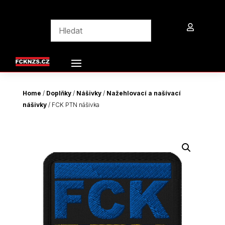

Home
/
Doplňky
/
Nášivky
/
Nažehlovací a našívací
nášivky
/ FCK PTN nášivka