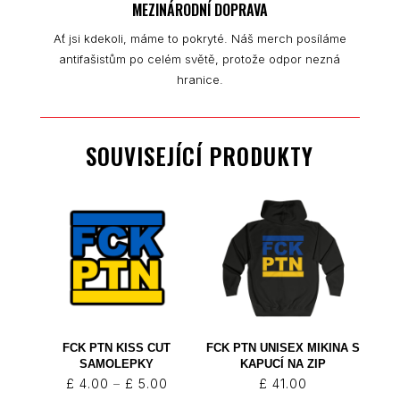
MEZINÁRODNÍ DOPRAVA
Ať jsi kdekoli, máme to pokryté. Náš merch posíláme
antifašistům po celém světě, protože odpor nezná
hranice.
SOUVISEJÍCÍ PRODUKTY
FCK PTN KISS CUT
FCK PTN UNISEX MIKINA S
SAMOLEPKY
KAPUCÍ NA ZIP
Rozpětí
£
4.00
–
£
5.00
£
41.00