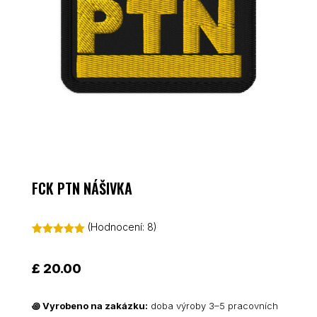
FCK PTN NÁŠIVKA
(Hodnocení:
8
)
Hodnoceno
5.00
z 5 na
základě
£
20.00
hodnocení
zákazníků
꩜
Vyrobeno na zakázku:
doba výroby 3–5 pracovních