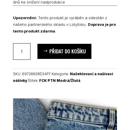
dnů ke snížení nadprodukce
Upozornění:
Tento produkt je vyráběn a odesílán z
našeho partnerského skladu v Lotyšsku.
Doprava je pro
tento produkt zdarma
.
FCK
PŘIDAT DO KOŠÍKU
PTN
nášivka
množství
SKU:
69738838D34FF
Kategorie:
Nažehlovací a našívací
nášivky
Štítek:
FCK PTN Modrá/Žlutá