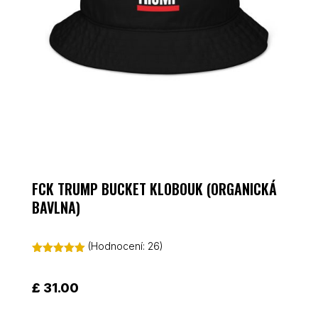
FCK TRUMP BUCKET KLOBOUK (ORGANICKÁ
BAVLNA)
(Hodnocení:
26
)
Hodnoceno
5.00
z 5 na
základě
£
31.00
hodnocení
zákazníků