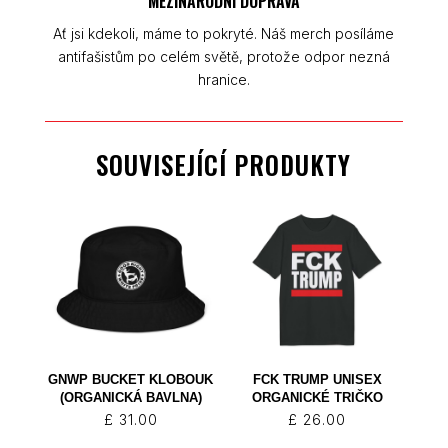
MEZINÁRODNÍ DOPRAVA
Ať jsi kdekoli, máme to pokryté. Náš merch posíláme
antifašistům po celém světě, protože odpor nezná
hranice.
SOUVISEJÍCÍ PRODUKTY
GNWP BUCKET KLOBOUK
FCK TRUMP UNISEX
(ORGANICKÁ BAVLNA)
ORGANICKÉ TRIČKO
£
31.00
£
26.00