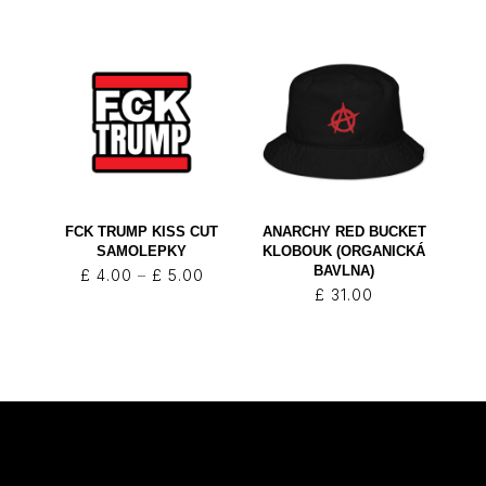
FCK TRUMP KISS CUT
ANARCHY RED BUCKET
SAMOLEPKY
KLOBOUK (ORGANICKÁ
BAVLNA)
Rozpětí
£
4.00
–
£
5.00
£
31.00
cen:
£ 4.00
až
£ 5.00