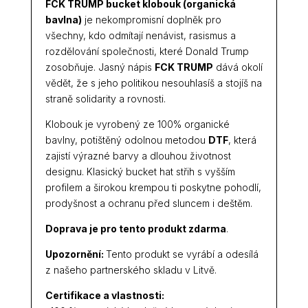
FCK TRUMP bucket klobouk (organická
bavlna)
je nekompromisní doplněk pro
všechny, kdo odmítají nenávist, rasismus a
rozdělování společnosti, které Donald Trump
zosobňuje. Jasný nápis
FCK TRUMP
dává okolí
vědět, že s jeho politikou nesouhlasíš a stojíš na
straně solidarity a rovnosti.
Klobouk je vyrobený ze 100% organické
bavlny, potištěný odolnou metodou
DTF
, která
zajistí výrazné barvy a dlouhou životnost
designu. Klasický bucket hat střih s vyšším
profilem a širokou krempou ti poskytne pohodlí,
prodyšnost a ochranu před sluncem i deštěm.
Doprava je pro tento produkt zdarma
.
Upozornění:
Tento produkt se vyrábí a odesílá
z našeho partnerského skladu v Litvě.
Certifikace a vlastnosti: