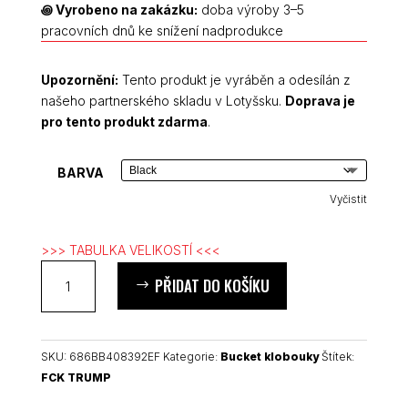
꩜
Vyrobeno na zakázku:
doba výroby 3–5
pracovních dnů ke snížení nadprodukce
Upozornění:
Tento produkt je vyráběn a odesílán z
našeho partnerského skladu v Lotyšsku.
Doprava je
pro tento produkt zdarma
.
BARVA
Vyčistit
>>> TABULKA VELIKOSTÍ <<<
FCK
PŘIDAT DO KOŠÍKU
TRUMP
bucket
klobouk
(organická
SKU:
686BB408392EF
Kategorie:
Bucket klobouky
Štítek:
bavlna)
FCK TRUMP
množství