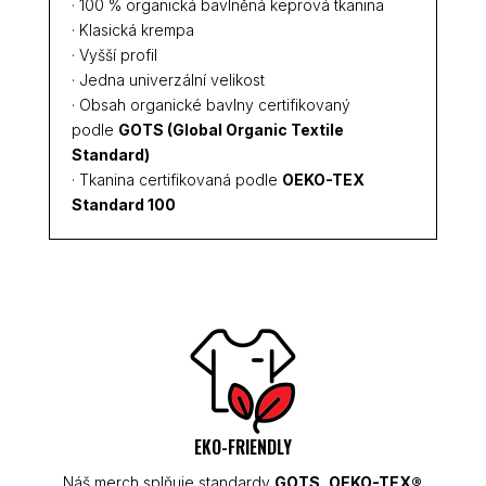
· 100 % organická bavlněná keprová tkanina
· Klasická krempa
· Vyšší profil
· Jedna univerzální velikost
· Obsah organické bavlny certifikovaný
podle
GOTS (Global Organic Textile
Standard)
· Tkanina certifikovaná podle
OEKO-TEX
Standard 100
EKO-FRIENDLY
Náš merch splňuje standardy
GOTS
,
OEKO-TEX®