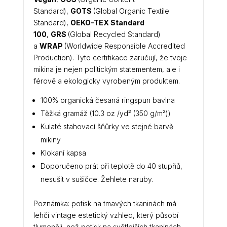
Standard),
GOTS
(Global Organic Textile
Standard),
OEKO-TEX Standard
100
,
GRS
(Global Recycled Standard)
a
WRAP
(Worldwide Responsible Accredited
Production). Tyto certifikace zaručují, že tvoje
mikina je nejen politickým statementem, ale i
férově a ekologicky vyrobeným produktem.
100% organická česaná ringspun bavlna
Těžká gramáž (10.3 oz /yd² (350 g/m²))
Kulaté stahovací šňůrky ve stejné barvě
mikiny
Klokaní kapsa
Doporučeno prát při teplotě do 40 stupňů,
nesušit v sušičce. Žehlete naruby.
Poznámka: potisk na tmavých tkaninách má
lehčí vintage estetický vzhled, který působí
tlumeněji, než potisk na světlejších tkaninách.