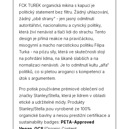
FCK TUREK organická mikina s kapucí je
politický statement bez filtru. Žádný uhlazování,
žádný „obě strany“ - jen jasný odmítnutí
autoritářství, nacionalismu a cynický politiky,
která živí nenávist a tlačí lidi do strachu. Tento
design je přímá reakce na pravičáckou,
misogynní a macho narcistickou politiku Filipa
Turka - na pózu síly, která ve skutečnosti stojí
na pohrdání lidma, na šikaně slabších a na
normalizaci nenávisti. Je to odmítnutí kultu „alfa“
politíků, co si pletou aroganci s kompetencí a
útok s argumentem.
Pro potisk používáme prémiové oblečení od
značky Stanley/Stella, která je lídrem v oblasti
etické a udržitelné módy. Produkty
Stanley/Stella jsou vyrobené ze 100%
organické bavlny a nesou prestižní certifikace a
sustainability badges:
PETA-Approved
Vegan
,
OCS
(Organic Content