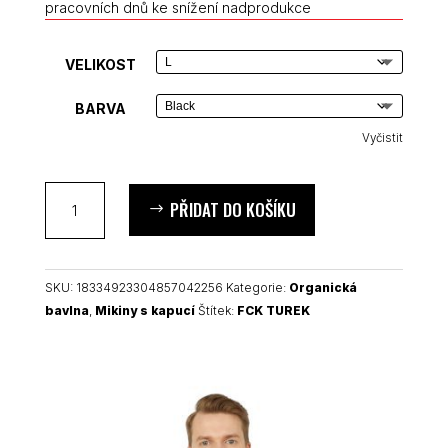
pracovních dnů ke snížení nadprodukce
VELIKOST
BARVA
Vyčistit
FCK
PŘIDAT DO KOŠÍKU
TUREK
organická
mikina
s
SKU:
18334923304857042256
Kategorie:
Organická
kapucí
bavlna
,
Mikiny s kapucí
Štítek:
FCK TUREK
množství