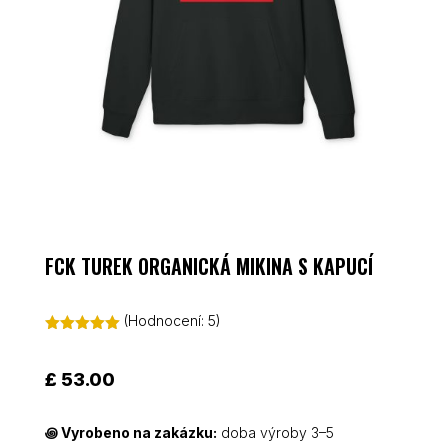
FCK TUREK ORGANICKÁ MIKINA S KAPUCÍ
(Hodnocení:
5
)
Hodnoceno
5.00
z 5 na
základě
£
53.00
hodnocení
zákazníků
꩜
Vyrobeno na zakázku:
doba výroby 3–5