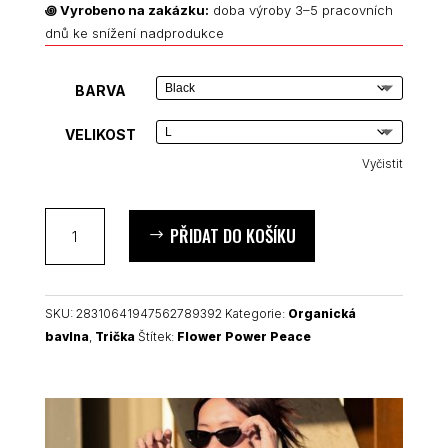
꩜
Vyrobeno na zakázku:
doba výroby 3–5 pracovních
dnů ke snížení nadprodukce
BARVA
VELIKOST
Vyčistit
Flower
PŘIDAT DO KOŠÍKU
Power
Peace
unisex
organické
SKU:
28310641947562789392
Kategorie:
Organická
tričko
bavlna
,
Trička
Štítek:
Flower Power Peace
množství