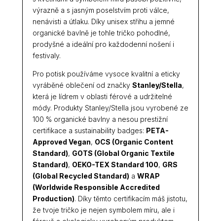
výrazně a s jasným poselstvím proti válce,
nenávisti a útlaku. Díky unisex střihu a jemné
organické bavlně je tohle tričko pohodlné,
prodyšné a ideální pro každodenní nošení i
festivaly.
Pro potisk používáme vysoce kvalitní a eticky
vyráběné oblečení od značky
Stanley/Stella
,
která je lídrem v oblasti férové a udržitelné
módy. Produkty Stanley/Stella jsou vyrobené ze
100 % organické bavlny a nesou prestižní
certifikace a sustainability badges:
PETA-
Approved Vegan
,
OCS (Organic Content
Standard)
,
GOTS (Global Organic Textile
Standard)
,
OEKO-TEX Standard 100
,
GRS
(Global Recycled Standard)
a
WRAP
(Worldwide Responsible Accredited
Production)
. Díky těmto certifikacím máš jistotu,
že tvoje tričko je nejen symbolem míru, ale i