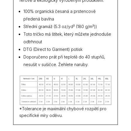
férově a ekologicky vyrobeným produktem.
100% organická česaná a prstencově
předená bavlna
Střední gramáž (5.3 oz/yd² (180 g/m²))
Toto tričko má štítek, který můžete jednoduše
odtrhnout
DTG (Direct to Garment) potisk
Doporučeno prát při teplotě do 40 stupňů,
nesušit v sušičce. Žehlete naruby.
*Tolerance je maximální chybové rozpětí pro
specifické míry oděvu.