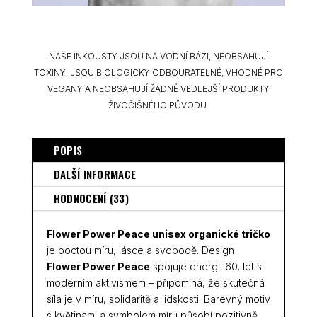
NAŠE INKOUSTY JSOU NA VODNÍ BÁZI, NEOBSAHUJÍ
TOXINY, JSOU BIOLOGICKY ODBOURATELNÉ, VHODNÉ PRO
VEGANY A NEOBSAHUJÍ ŽÁDNÉ VEDLEJŠÍ PRODUKTY
ŽIVOČIŠNÉHO PŮVODU.
POPIS
DALŠÍ INFORMACE
HODNOCENÍ (33)
Flower Power Peace unisex organické tričko
je poctou míru, lásce a svobodě. Design
Flower Power Peace
spojuje energii 60. let s
moderním aktivismem – připomíná, že skutečná
síla je v míru, solidaritě a lidskosti. Barevný motiv
s květinami a symbolem míru působí pozitivně,