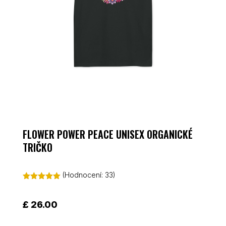
FLOWER POWER PEACE UNISEX ORGANICKÉ
TRIČKO
(Hodnocení:
33
)
Hodnoceno
4.97
z 5 na
základě
£
26.00
hodnocení
zákazníků