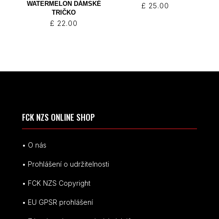
WATERMELON DÁMSKÉ
£
25.00
TRIČKO
£
22.00
FCK NZS ONLINE SHOP
• O nás
• Prohlášení o udržitelnosti
• FCK NZS Copyright
• EU
GPSR p
rohlášení