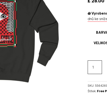
£
28.00
hodnocení
zákazníků
꩜
Vyrobeno
dnů ke sníž
BARV
VELIKO
Free
Palestine
unisex
mikina
bez
SKU:
556426
kapuce
Štítek:
Free P
množství