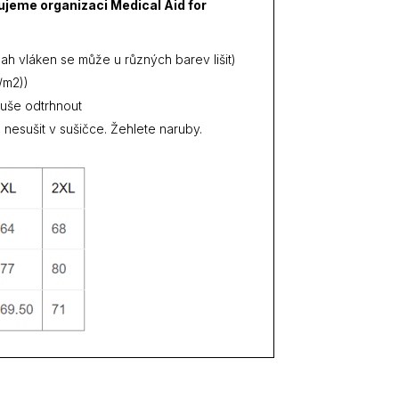
nujeme organizaci
Medical Aid for
h vláken se může u různých barev lišit)
/m2))
duše odtrhnout
 nesušit v sušičce. Žehlete naruby.