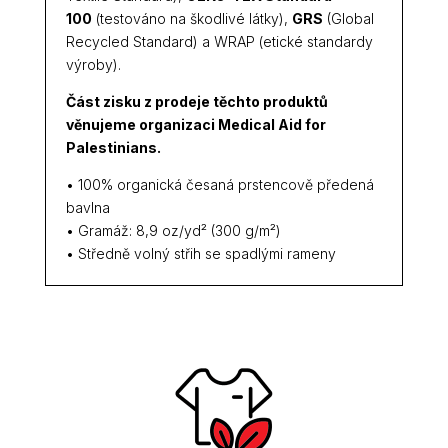
100
(testováno na škodlivé látky),
GRS
(Global
Recycled Standard) a WRAP (etické standardy
výroby).
Část zisku z prodeje těchto produktů
věnujeme organizaci
Medical Aid for
Palestinians.
• 100% organická česaná prstencově předená
bavlna
• Gramáž: 8,9 oz/yd² (300 g/m²)
• Středně volný střih se spadlými rameny