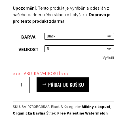
Upozornění:
Tento produkt je vyráběn a odesílán z
našeho partnerského skladu v Lotyšsku.
Doprava je
pro tento produkt zdarma
.
BARVA
VELIKOST
Vyčistit
>>> TABULKA VELIKOSTÍ <<<
Free
PŘIDAT DO KOŠÍKU
Palestine
Watermelon
dámská
organická
SKU:
6A19730BC95AA_Black-S
Kategorie:
Mikiny s kapucí
,
mikina
Organická bavlna
Štítek:
Free Palestine Watermelon
množství