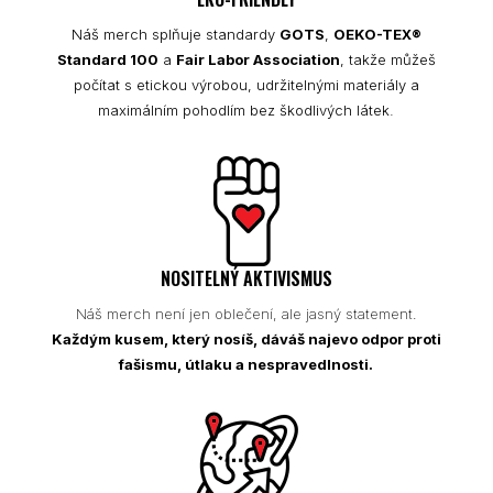
Náš merch splňuje standardy
GOTS
,
OEKO-TEX®
Standard 100
a
Fair Labor Association
, takže můžeš
počítat s etickou výrobou, udržitelnými materiály a
maximálním pohodlím bez škodlivých látek.
NOSITELNÝ AKTIVISMUS
Náš merch není jen oblečení, ale jasný statement.
Každým kusem, který nosíš, dáváš najevo odpor proti
fašismu, útlaku a nespravedlnosti.