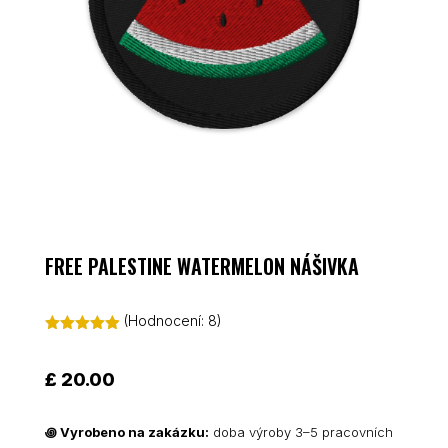
FREE PALESTINE WATERMELON NÁŠIVKA
(Hodnocení:
8
)
Hodnoceno
4.88
z 5 na
základě
£
20.00
hodnocení
zákazníků
꩜
Vyrobeno na zakázku:
doba výroby 3–5 pracovních