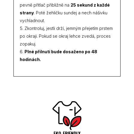
pevně přitlač přibližně na
25 sekund z každé
strany
. Poté žehličku sundej a nech nášivku
vychladnout.
Zkontroluj, jestli drží, jemným přejetím prstem
po okraji. Pokud se okraj lehce zvedá, proces
zopakuj.
Plné přilnutí bude dosaženo po 48
hodinách.
EKO-FRIENDLY