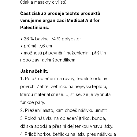
útlak a masakry civilistů.
Část zisku z prodeje těchto produktů
věnujeme organizaci
Medical Aid for
Palestinians.
• 26 % bavlna, 74 % polyester
• průměr 7,6 cm
• možnosti připevnění: nažehlením, přišitím
nebo zavíracím špendlíkem
Jak nažehlit:
Polož oblečení na rovný, tepelně odolný
povrch. Zahřej žehličku na nejvyšší teplotu,
kterou materiál snese. Ujisti se, že je vypnutá
funkce páry.
Přežehli místo, kam chceš nášivku umístit.
Polož nášivku na oblečení (triiko, bunda,
džíska apod.) a přes ni dej tenkou vrstvu látky.
Přilož horkou žehličku na látku přes nášivku a