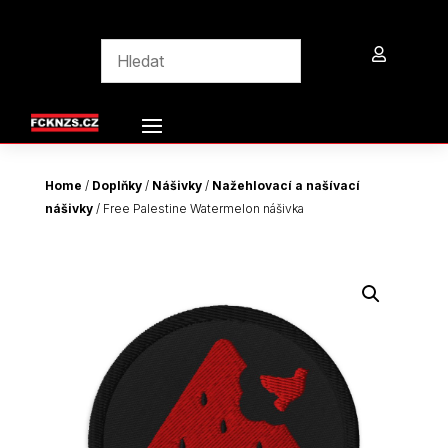

Home
/
Doplňky
/
Nášivky
/
Nažehlovací a našívací
nášivky
/ Free Palestine Watermelon nášivka