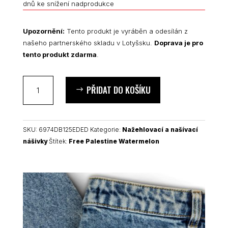
dnů ke snížení nadprodukce
Upozornění:
Tento produkt je vyráběn a odesílán z
našeho partnerského skladu v Lotyšsku.
Doprava je pro
tento produkt zdarma
.
Free
PŘIDAT DO KOŠÍKU
Palestine
Watermelon
nášivka
množství
SKU:
6974DB125EDED
Kategorie:
Nažehlovací a našívací
nášivky
Štítek:
Free Palestine Watermelon