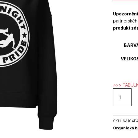
Upozornění
partnerskéh
produkt z
BARV
VELIKO
>>> TABULK
GNWP
dámská
organická
mikina
množství
SKU:
6A104F4
Organická b