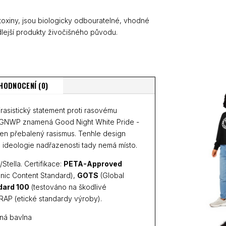
 toxiny, jsou biologicky odbouratelné, vhodné
lejší produkty živočišného původu.
HODNOCENÍ (0)
rasistický statement proti rasovému
u. GNWP znamená Good Night White Pride -
e jen přebalený rasismus. Tenhle design
že ideologie nadřazenosti tady nemá místo.
Stella. Certifikace:
PETA-Approved
nic Content Standard),
GOTS
(Global
dard 100
(testováno na škodlivé
AP (etické standardy výroby).
ná bavlna