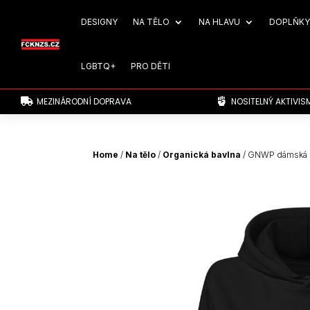
DESIGNY
NA TĚLO
NA HLAVU
DOPLŇKY
LGBTQ+
PRO DĚTI
MEZINÁRODNÍ DOPRAVA
NOSITELNÝ AKTIVIS


Home
/
Na tělo
/
Organická bavlna
/ GNWP dámská o