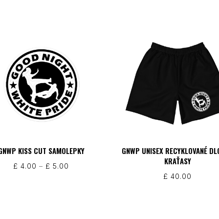
GNWP KISS CUT SAMOLEPKY
GNWP UNISEX RECYKLOVANÉ DL
KRAŤASY
Rozpětí
£
4.00
–
£
5.00
£
40.00
cen:
£ 4.00
až
£ 5.00