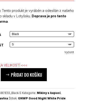
:
Tento produkt je vyráběn a odesílán z našeho
o skladu v Lotyšsku.
Doprava je pro tento
darma
.
A
ST
Vyčistit
A VELIKOSTÍ <<<
PŘIDAT DO KOŠÍKU
BE1E55_Black-S
Kategorie:
Mikiny s kapucí
,
avlna
Štítek:
GNWP Good Night White Pride