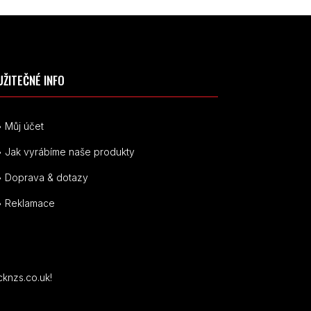
UŽITEČNÉ INFO
• Můj účet
• Jak vyrábíme naše produkty
• Doprava & dotazy
• Reklamace
cknzs.co.uk!