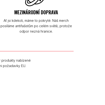
MEZINÁRODNÍ DOPRAVA
Ať jsi kdekoli, máme to pokryté. Náš merch
posíláme antifašistům po celém světě, protože
odpor nezná hranice.
y produkty nabízené
mi požadavky EU.