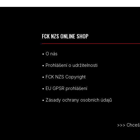
FCK NZS ONLINE SHOP
• O nás
• Prohlášení o udržitelnosti
• FCK NZS Copyright
• EU
GPSR p
rohlášení
• Zásady ochrany osobních údajů
>>> Chceš v