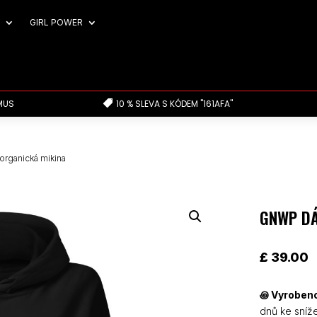
GIRL POWER
MUS
10 % SLEVA S KÓDEM "161AFA"

rganická mikina
GNWP DÁ
£
39.00
꩜
Vyrobeno
dnů ke sníž