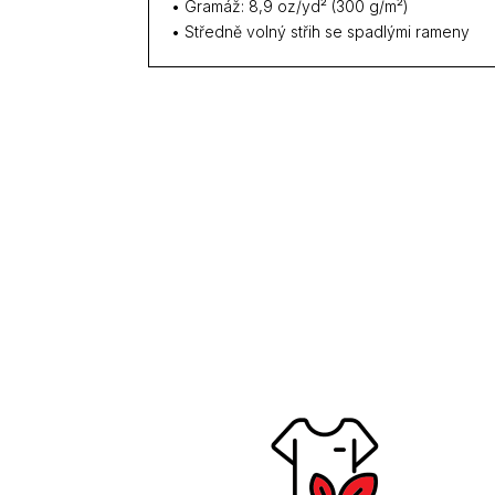
• Gramáž: 8,9 oz/yd² (300 g/m²)
• Středně volný střih se spadlými rameny