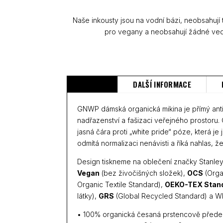
Naše inkousty jsou na vodní bázi, neobsahují
pro vegany a neobsahují žádné ved
POPIS
DALŠÍ INFORMACE
GNWP dámská organická mikina je přímý anti
nadřazenství a fašizaci veřejného prostor
jasná čára proti „white pride“ póze, která j
odmítá normalizaci nenávisti a říká nahlas, 
Design tiskneme na oblečení značky Stanley/
Vegan
(bez živočišných složek),
OCS
(Orga
Organic Textile Standard),
OEKO-TEX Stan
látky),
GRS
(Global Recycled Standard) a WR
• 100% organická česaná prstencově přede