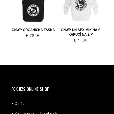
GNWP ORGANICKÁ TAŠKA
GNWP UNISEX MIKINA S
KAPUCÍ NA ZIP
£
28.00
£
41.00
FCK NZS ONLINE SHOP
• O nás
• Prohlášení o udržitelnosti