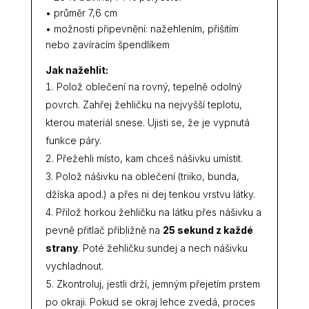
• průměr 7,6 cm
• možnosti připevnění: nažehlením, přišitím
nebo zavíracím špendlíkem
Jak nažehlit:
Polož oblečení na rovný, tepelně odolný
povrch. Zahřej žehličku na nejvyšší teplotu,
kterou materiál snese. Ujisti se, že je vypnutá
funkce páry.
Přežehli místo, kam chceš nášivku umístit.
Polož nášivku na oblečení (triiko, bunda,
džíska apod.) a přes ni dej tenkou vrstvu látky.
Přilož horkou žehličku na látku přes nášivku a
pevně přitlač přibližně na
25 sekund z každé
strany
. Poté žehličku sundej a nech nášivku
vychladnout.
Zkontroluj, jestli drží, jemným přejetím prstem
po okraji. Pokud se okraj lehce zvedá, proces