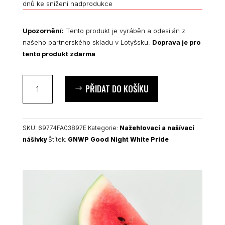
dnů ke snížení nadprodukce
Upozornění:
Tento produkt je vyráběn a odesílán z
našeho partnerského skladu v Lotyšsku.
Doprava je pro
tento produkt zdarma
.
GNWP
PŘIDAT DO KOŠÍKU
nášivka
množství
SKU:
69774FA03897E
Kategorie:
Nažehlovací a našívací
nášivky
Štítek:
GNWP Good Night White Pride