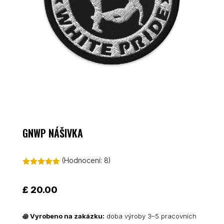
GNWP NÁŠIVKA
(Hodnocení:
8
)
Hodnoceno
5.00
z 5 na
základě
£
20.00
hodnocení
zákazníků
꩜
Vyrobeno na zakázku:
doba výroby 3–5 pracovních