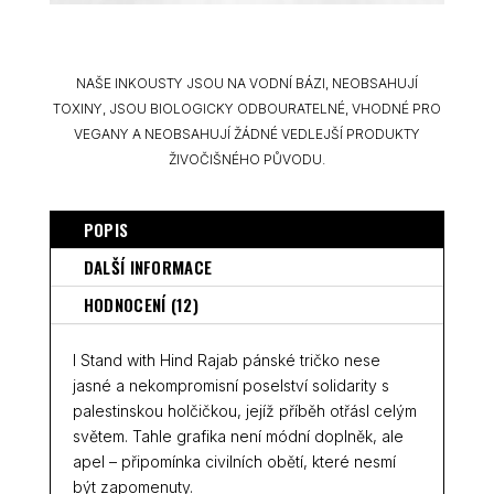
NAŠE INKOUSTY JSOU NA VODNÍ BÁZI, NEOBSAHUJÍ
TOXINY, JSOU BIOLOGICKY ODBOURATELNÉ, VHODNÉ PRO
VEGANY A NEOBSAHUJÍ ŽÁDNÉ VEDLEJŠÍ PRODUKTY
ŽIVOČIŠNÉHO PŮVODU.
POPIS
DALŠÍ INFORMACE
HODNOCENÍ (12)
I Stand with Hind Rajab pánské tričko nese
jasné a nekompromisní poselství solidarity s
palestinskou holčičkou, jejíž příběh otřásl celým
světem. Tahle grafika není módní doplněk, ale
apel – připomínka civilních obětí, které nesmí
být zapomenuty.