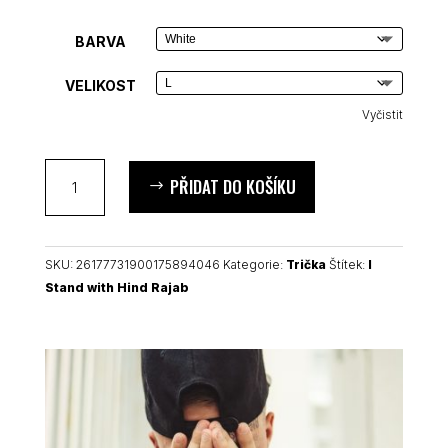
BARVA
VELIKOST
Vyčistit
I
PŘIDAT DO KOŠÍKU
Stand
with
Hind
Rajab
SKU:
26177731900175894046
Kategorie:
Trička
Štítek:
I
pánské
Stand with Hind Rajab
tričko
množství