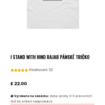
I STAND WITH HIND RAJAB PÁNSKÉ TRIČKO
(Hodnocení:
12
)
Hodnoceno
5.00
z 5 na
základě
£
22.00
hodnocení
zákazníků
꩜
Vyrobeno na zakázku:
doba výroby 3–5 pracovních
dnů ke snížení nadprodukce