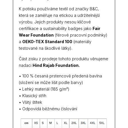
K potisku používáme textil od značky B&C,
která se zaměřuje na etickou a udržitelnější
výrobu. Jejich produkty nesou klíčové
certifikace a sustainability badges jako
Fair
Wear Foundation
(férové pracovní podmínky)
a
OEKO-TEX Standard 100
(materiály
testované na škodlivé látky).
Část zisku z prodeje tohoto produktu věnujeme
nadaci
Hind Rajab Foundation.
• 100 % česaná prstencově předená bavlna
(složení se může lišit podle barvy)
• Lehký materiál (185 g/m²)
• Klasický střih
• Všitý štítek
• Odpovídá běžnému číslování