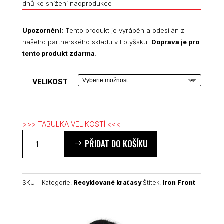
dnů ke snížení nadprodukce
Upozornění:
Tento produkt je vyráběn a odesílán z
našeho partnerského skladu v Lotyšsku.
Doprava je pro
tento produkt zdarma
.
VELIKOST
>>> TABULKA VELIKOSTÍ <<<
Iron
PŘIDAT DO KOŠÍKU
Front
unisex
recyklované
kraťasy
SKU:
-
Kategorie:
Recyklované kraťasy
Štítek:
Iron Front
množství