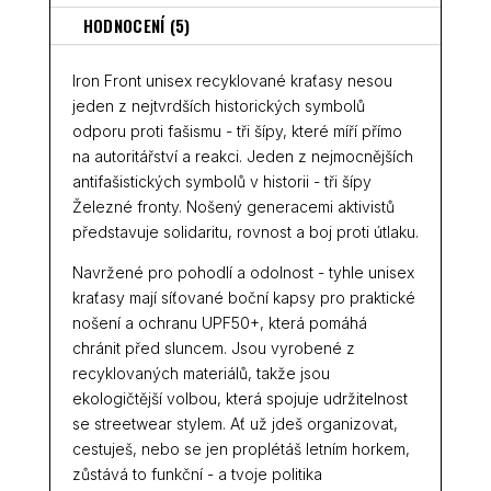
HODNOCENÍ (5)
Iron Front unisex recyklované kraťasy nesou
jeden z nejtvrdších historických symbolů
odporu proti fašismu - tři šípy, které míří přímo
na autoritářství a reakci. Jeden z nejmocnějších
antifašistických symbolů v historii - tři šípy
Železné fronty. Nošený generacemi aktivistů
představuje solidaritu, rovnost a boj proti útlaku.
Navržené pro pohodlí a odolnost - tyhle unisex
kraťasy mají síťované boční kapsy pro praktické
nošení a ochranu UPF50+, která pomáhá
chránit před sluncem. Jsou vyrobené z
recyklovaných materiálů, takže jsou
ekologičtější volbou, která spojuje udržitelnost
se streetwear stylem. Ať už jdeš organizovat,
cestuješ, nebo se jen proplétáš letním horkem,
zůstává to funkční - a tvoje politika