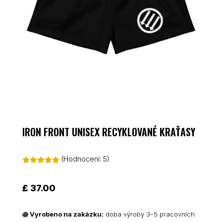
IRON FRONT UNISEX RECYKLOVANÉ KRAŤASY
(Hodnocení:
5
)
Hodnoceno
5.00
z 5 na
základě
£
37.00
hodnocení
zákazníků
꩜
Vyrobeno na zakázku:
doba výroby 3–5 pracovních