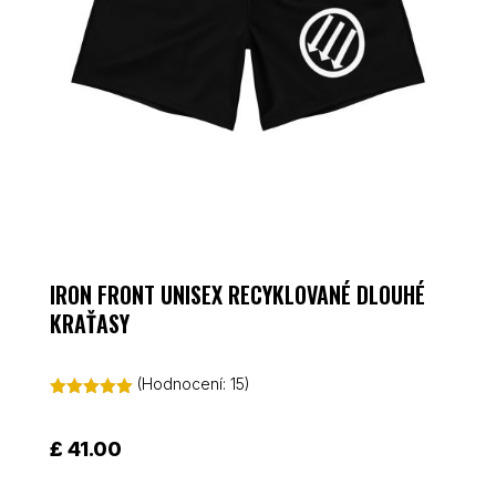
IRON FRONT UNISEX RECYKLOVANÉ DLOUHÉ
KRAŤASY
(Hodnocení:
15
)
Hodnoceno
5.00
z 5 na
základě
£
41.00
hodnocení
zákazníků