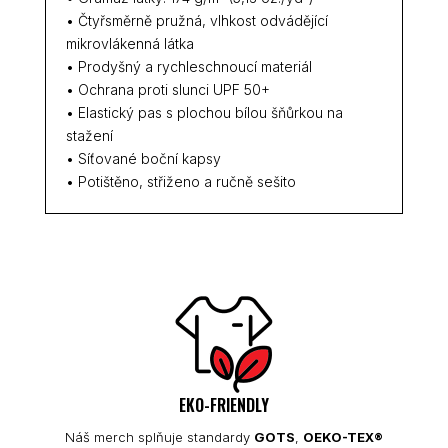
• Čtyřsměrně pružná, vlhkost odvádějící
mikrovlákenná látka
• Prodyšný a rychleschnoucí materiál
• Ochrana proti slunci UPF 50+
• Elastický pas s plochou bílou šňůrkou na
stažení
• Síťované boční kapsy
• Potištěno, střiženo a ručně sešito
EKO-FRIENDLY
Náš merch splňuje standardy
GOTS
,
OEKO-TEX®