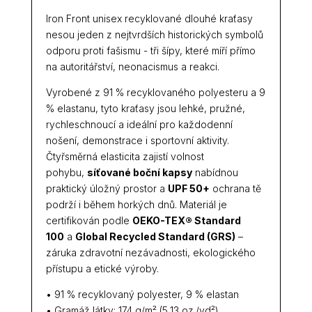
Iron Front unisex recyklované dlouhé kraťasy
nesou jeden z nejtvrdších historických symbolů
odporu proti fašismu - tři šípy, které míří přímo
na autoritářství, neonacismus a reakci.
Vyrobené z 91 % recyklovaného polyesteru a 9
% elastanu, tyto kraťasy jsou lehké, pružné,
rychleschnoucí a ideální pro každodenní
nošení, demonstrace i sportovní aktivity.
Čtyřsměrná elasticita zajistí volnost
pohybu,
síťované boční kapsy
nabídnou
praktický úložný prostor a
UPF 50+
ochrana tě
podrží i během horkých dnů. Materiál je
certifikován podle
OEKO-TEX® Standard
100
a
Global Recycled Standard (GRS)
–
záruka zdravotní nezávadnosti, ekologického
přístupu a etické výroby.
• 91 % recyklovaný polyester, 9 % elastan
• Gramáž látky: 174 g/m² (5,13 oz./yd²)