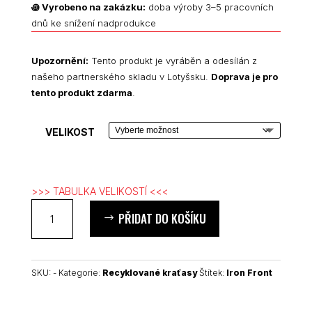
꩜
Vyrobeno na zakázku:
doba výroby 3–5 pracovních
dnů ke snížení nadprodukce
Upozornění:
Tento produkt je vyráběn a odesílán z
našeho partnerského skladu v Lotyšsku.
Doprava je pro
tento produkt zdarma
.
VELIKOST
>>> TABULKA VELIKOSTÍ <<<
Iron
PŘIDAT DO KOŠÍKU
Front
unisex
recyklované
dlouhé
SKU:
-
Kategorie:
Recyklované kraťasy
Štítek:
Iron Front
kraťasy
množství