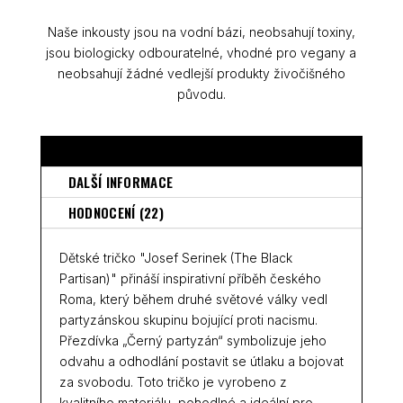
Naše inkousty jsou na vodní bázi, neobsahují toxiny,
jsou biologicky odbouratelné, vhodné pro vegany a
neobsahují žádné vedlejší produkty živočišného
původu.
POPIS
DALŠÍ INFORMACE
HODNOCENÍ (22)
Dětské tričko "Josef Serinek (The Black
Partisan)" přináší inspirativní příběh českého
Roma, který během druhé světové války vedl
partyzánskou skupinu bojující proti nacismu.
Přezdívka „Černý partyzán“ symbolizuje jeho
odvahu a odhodlání postavit se útlaku a bojovat
za svobodu. Toto tričko je vyrobeno z
kvalitního materiálu, pohodlné a ideální pro