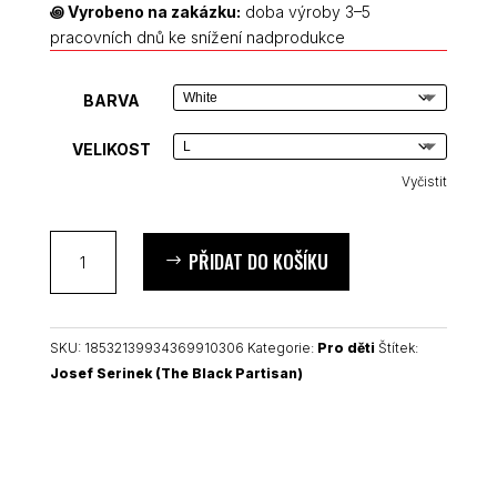
꩜
Vyrobeno na zakázku:
doba výroby 3–5
pracovních dnů ke snížení nadprodukce
BARVA
VELIKOST
Vyčistit
Josef
PŘIDAT DO KOŠÍKU
Serinek
(The
Black
Partisan)
SKU:
18532139934369910306
Kategorie:
Pro děti
Štítek:
dětské
Josef Serinek (The Black Partisan)
tričko
množství