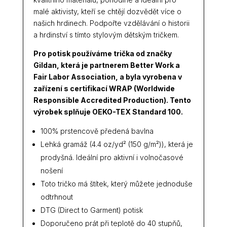
malé aktivisty, kteří se chtějí dozvědět více o
našich hrdinech. Podpořte vzdělávání o historii
a hrdinství s tímto stylovým dětským tričkem.
Pro potisk používáme trička od značky
Gildan, která je partnerem Better Work a
Fair Labor Association, a byla vyrobena v
zařízení s certifikací WRAP (Worldwide
Responsible Accredited Production). Tento
výrobek splňuje OEKO-TEX Standard 100.
100% prstencově předená bavlna
Lehká gramáž (4.4 oz/yd² (150 g/m²)), která je
prodyšná. Ideální pro aktivní i volnočasové
nošení
Toto tričko má štítek, který můžete jednoduše
odtrhnout
DTG (Direct to Garment) potisk
Doporučeno prát při teplotě do 40 stupňů,