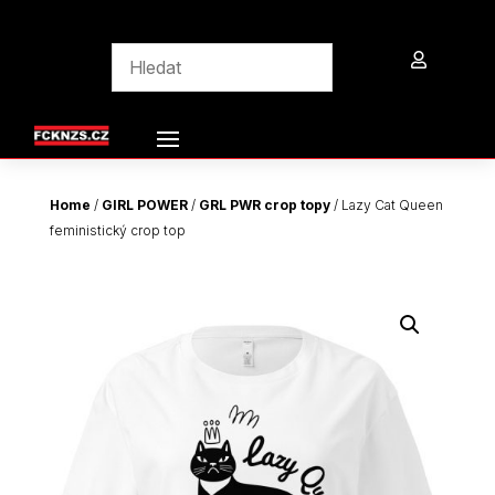

Home
/
GIRL POWER
/
GRL PWR crop topy
/ Lazy Cat Queen
feministický crop top