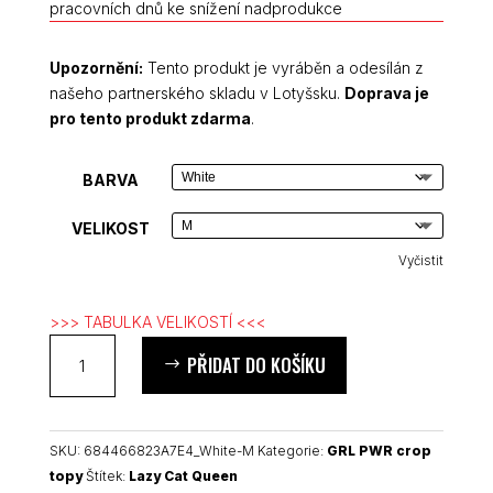
pracovních dnů ke snížení nadprodukce
Upozornění:
Tento produkt je vyráběn a odesílán z
našeho partnerského skladu v Lotyšsku.
Doprava je
pro tento produkt zdarma
.
BARVA
VELIKOST
Vyčistit
>>> TABULKA VELIKOSTÍ <<<
Lazy
PŘIDAT DO KOŠÍKU
Cat
Queen
feministický
crop
SKU:
684466823A7E4_White-M
Kategorie:
GRL PWR crop
top
topy
Štítek:
Lazy Cat Queen