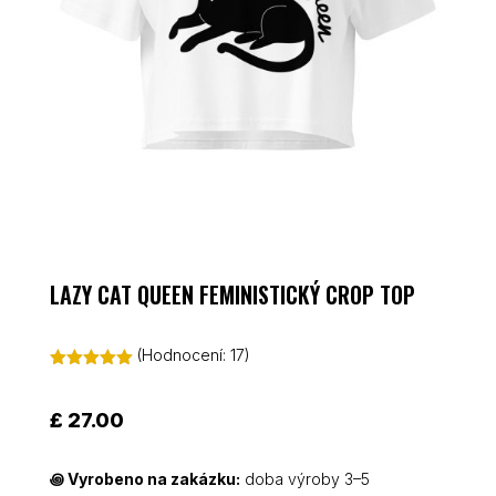
LAZY CAT QUEEN FEMINISTICKÝ CROP TOP
(Hodnocení:
17
)
Hodnoceno
5.00
z 5 na
základě
£
27.00
hodnocení
zákazníků
꩜
Vyrobeno na zakázku:
doba výroby 3–5