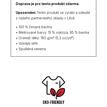
Doprava je pro tento produkt zdarma
.
Upozornění:
Tento produkt se vyrábí a odesílá
z našeho partnerského skladu v Litvě.
• 100 % česaná bavlna
• Melírované barvy: 15 % viskóza, 85 % bavlna
• Gramáž látky: 180 g/m² (5,3 oz/yd²)
• Volnější střih
• Spuštěná ramena
EKO-FRIENDLY