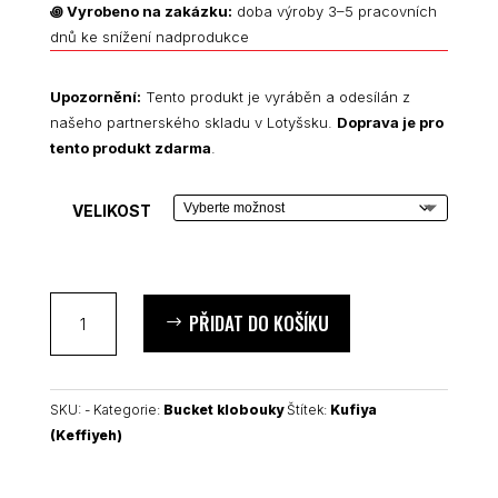
꩜
Vyrobeno na zakázku:
doba výroby 3–5 pracovních
dnů ke snížení nadprodukce
Upozornění:
Tento produkt je vyráběn a odesílán z
našeho partnerského skladu v Lotyšsku.
Doprava je pro
tento produkt zdarma
.
VELIKOST
Lilac
PŘIDAT DO KOŠÍKU
Kufiya
(Keffiyeh)
oboustranný
bucket
SKU:
-
Kategorie:
Bucket klobouky
Štítek:
Kufiya
klobouk
(Keffiyeh)
množství