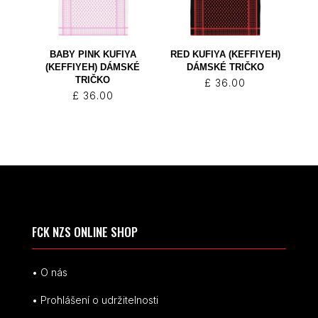
BABY PINK KUFIYA
RED KUFIYA (KEFFIYEH)
(KEFFIYEH) DÁMSKÉ
DÁMSKÉ TRIČKO
TRIČKO
£
36.00
£
36.00
FCK NZS ONLINE SHOP
• O nás
• Prohlášení o udržitelnosti