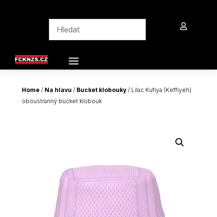

Home
/
Na hlavu
/
Bucket klobouky
/ Lilac Kufiya (Keffiyeh)
oboustranný bucket klobouk