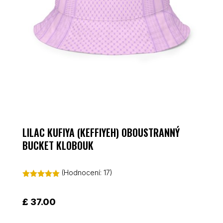
LILAC KUFIYA (KEFFIYEH) OBOUSTRANNÝ
BUCKET KLOBOUK
(Hodnocení:
17
)
Hodnoceno
5.00
z 5 na
základě
£
37.00
hodnocení
zákazníků