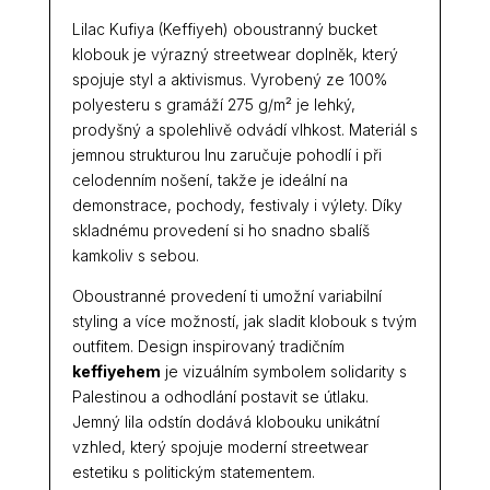
Lilac Kufiya (Keffiyeh) oboustranný bucket
klobouk je výrazný streetwear doplněk, který
spojuje styl a aktivismus. Vyrobený ze 100%
polyesteru s gramáží 275 g/m² je lehký,
prodyšný a spolehlivě odvádí vlhkost. Materiál s
jemnou strukturou lnu zaručuje pohodlí i při
celodenním nošení, takže je ideální na
demonstrace, pochody, festivaly i výlety. Díky
skladnému provedení si ho snadno sbalíš
kamkoliv s sebou.
Oboustranné provedení ti umožní variabilní
styling a více možností, jak sladit klobouk s tvým
outfitem. Design inspirovaný tradičním
keffiyehem
je vizuálním symbolem solidarity s
Palestinou a odhodlání postavit se útlaku.
Jemný lila odstín dodává klobouku unikátní
vzhled, který spojuje moderní streetwear
estetiku s politickým statementem.