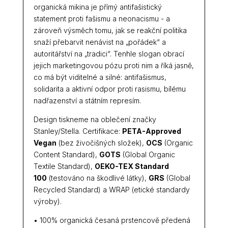
organická mikina je přímý antifašistický
statement proti fašismu a neonacismu - a
zároveň výsměch tomu, jak se reakční politika
snaží přebarvit nenávist na „pořádek“ a
autoritářství na „tradici“. Tenhle slogan obrací
jejich marketingovou pózu proti nim a říká jasně,
co má být viditelné a silné: antifašismus,
solidarita a aktivní odpor proti rasismu, bílému
nadřazenství a státním represím.
Design tiskneme na oblečení značky
Stanley/Stella. Certifikace:
PETA-Approved
Vegan
(bez živočišných složek),
OCS
(Organic
Content Standard),
GOTS
(Global Organic
Textile Standard),
OEKO-TEX Standard
100
(testováno na škodlivé látky),
GRS
(Global
Recycled Standard) a WRAP (etické standardy
výroby).
• 100% organická česaná prstencově předená