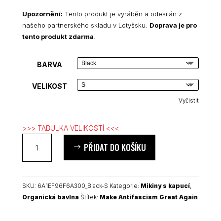
Upozornění:
Tento produkt je vyráběn a odesílán z
našeho partnerského skladu v Lotyšsku.
Doprava je pro
tento produkt zdarma
.
BARVA
VELIKOST
Vyčistit
>>> TABULKA VELIKOSTÍ <<<
Make
PŘIDAT DO KOŠÍKU
Antifascism
Great
Again
dámská
SKU:
6A1EF96F6A300_Black-S
Kategorie:
Mikiny s kapucí
,
organická
Organická bavlna
Štítek:
Make Antifascism Great Again
mikina
množství