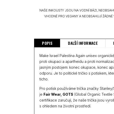
NAŠE INKOUSTY JSOU NA VODNÍ BÁZI, NEOBSAH
VHODNÉ PRO VEGANY A NEOBSAHUJÍ ŽÁDNÉ 
POPIS
DALŠÍ INFORMACE
Make Israel Palestina Again unisex organické
proti okupaci a apartheidu a proti normalizaci
jasným postojem: konec okupace, konec ap
odporu. Je to politické tričko s potiskem, k
ticho.
Pro potisk používáme trička značky Stanley/St
je
Fair Wear, GOTS
(Global Organic Textile
certifikace zaručují, že naše trička jsou vyro
s ohledem na životní prostředí.