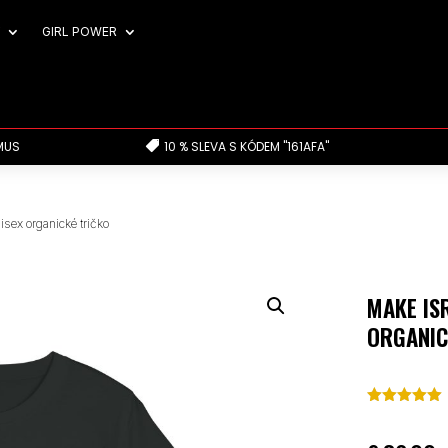
GIRL POWER
MUS
10 % SLEVA S KÓDEM "161AFA"

isex organické tričko
MAKE IS
ORGANIC
Hodnoceno
5.00
z 5 na
základě