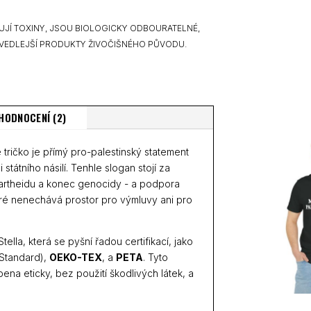
UJÍ TOXINY, JSOU BIOLOGICKY ODBOURATELNÉ,
VEDLEJŠÍ PRODUKTY ŽIVOČIŠNÉHO PŮVODU.
HODNOCENÍ (2)
 tričko je přímý pro-palestinský statement
 státního násilí. Tenhle slogan stojí za
artheidu a konec genocidy - a podpora
teré nenechává prostor pro výmluvy ani pro
ella, která se pyšní řadou certifikací, jako
 Standard),
OEKO-TEX
, a
PETA
. Tyto
bena eticky, bez použití škodlivých látek, a