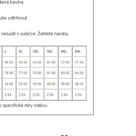
dená bavlna
duše odtrhnout
 nesušit v sušičce. Žehlete naruby.
o specifické míry oděvu.