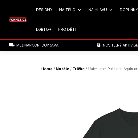
DESIGNY
NA TĚLO
NA HLAVU
DOPLŇKY
LGBTQ+
PRO DĚTI
MEZINÁRODNÍ DOPRAVA
NOSITELNÝ AKTIVIS


Home
/
Na tělo
/
Trička
/ Make Israel Palestina Again un