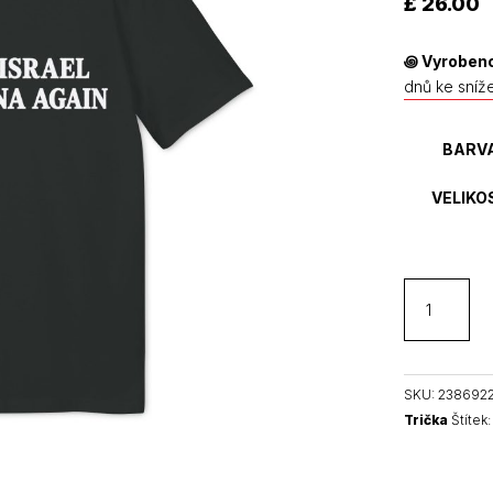
£
26.00
hodnocení
zákazníků
꩜
Vyrobeno
dnů ke sníž
BARV
VELIKO
Make
Israel
Palestina
Again
unisex
SKU:
238692
organické
Trička
Štítek
tričko
množství