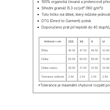
100% organická česaná a prstencově pře
Střední gramáž (5.3 oz/yd² (180 g/m²))
Toto tričko má štítek, který můžete jedno
DTG (Direct to Garment) potisk
Doporučeno prát při teplotě do 40 stupňů,
*Tolerance je maximální chybové rozpětí pr