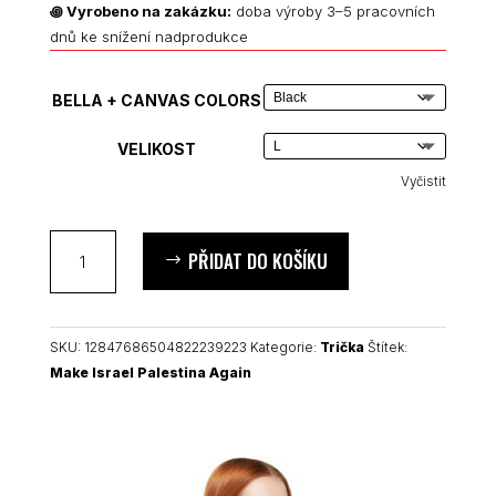
꩜
Vyrobeno na zakázku:
doba výroby 3–5 pracovních
dnů ke snížení nadprodukce
BELLA + CANVAS COLORS
VELIKOST
Vyčistit
Make
PŘIDAT DO KOŠÍKU
Israel
Palestina
Again
unisex
SKU:
12847686504822239223
Kategorie:
Trička
Štítek:
tričko
Make Israel Palestina Again
množství