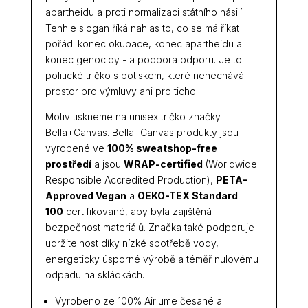
apartheidu a proti normalizaci státního násilí.
Tenhle slogan říká nahlas to, co se má říkat
pořád: konec okupace, konec apartheidu a
konec genocidy - a podpora odporu. Je to
politické tričko s potiskem, které nenechává
prostor pro výmluvy ani pro ticho.
Motiv tiskneme na unisex tričko značky
Bella+Canvas. Bella+Canvas produkty jsou
vyrobené ve
100% sweatshop-free
prostředí
a jsou
WRAP-certified
(Worldwide
Responsible Accredited Production),
PETA-
Approved Vegan
a
OEKO-TEX Standard
100
certifikované, aby byla zajištěná
bezpečnost materiálů. Značka také podporuje
udržitelnost díky nízké spotřebě vody,
energeticky úsporné výrobě a téměř nulovému
odpadu na skládkách.
Vyrobeno ze 100% Airlume česané a