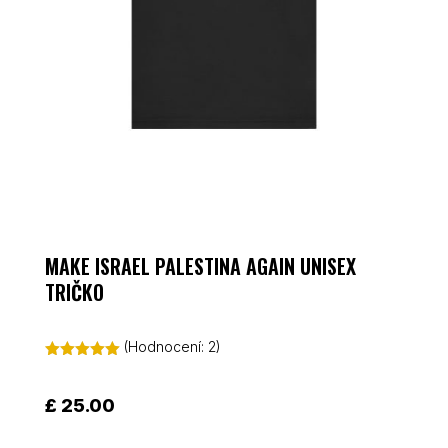
MAKE ISRAEL PALESTINA AGAIN UNISEX
TRIČKO
(Hodnocení:
2
)
Hodnoceno
5.00
z 5 na
základě
£
25.00
hodnocení
zákazníků