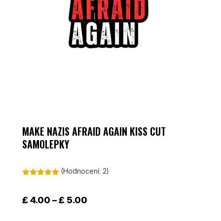
MAKE NAZIS AFRAID AGAIN KISS CUT
SAMOLEPKY
(Hodnocení:
2
)
Hodnoceno
5.00
z 5 na
základě
Rozpětí
£
4.00
–
£
5.00
hodnocení
cen:
zákazníků