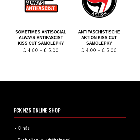
SOMETIMES ANTISOCIAL
ANTIFASCHISTISCHE
ALWAYS ANTIFASCIST
AKTION KISS CUT
KISS CUT SAMOLEPKY
SAMOLEPKY
Rozpětí
Rozpětí
£
4.00
–
£
5.00
£
4.00
–
£
5.00
cen:
cen:
£ 4.00
£ 4.00
až
až
£ 5.00
£ 5.00
FCK NZS ONLINE SHOP
• O nás