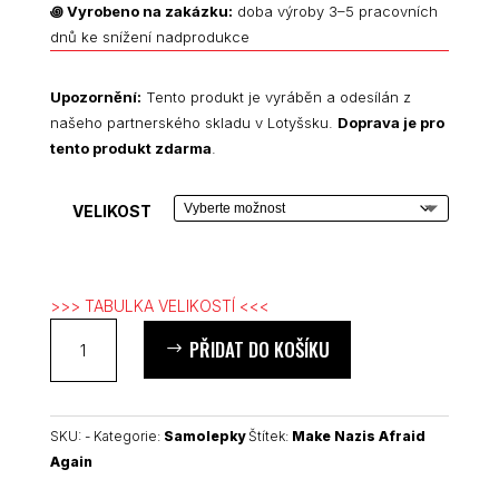
£ 4.00
꩜
Vyrobeno na zakázku:
doba výroby 3–5 pracovních
až
dnů ke snížení nadprodukce
£ 5.00
Upozornění:
Tento produkt je vyráběn a odesílán z
našeho partnerského skladu v Lotyšsku.
Doprava je pro
tento produkt zdarma
.
VELIKOST
>>> TABULKA VELIKOSTÍ <<<
Make
PŘIDAT DO KOŠÍKU
Nazis
Afraid
Again
kiss
SKU:
-
Kategorie:
Samolepky
Štítek:
Make Nazis Afraid
cut
Again
samolepky