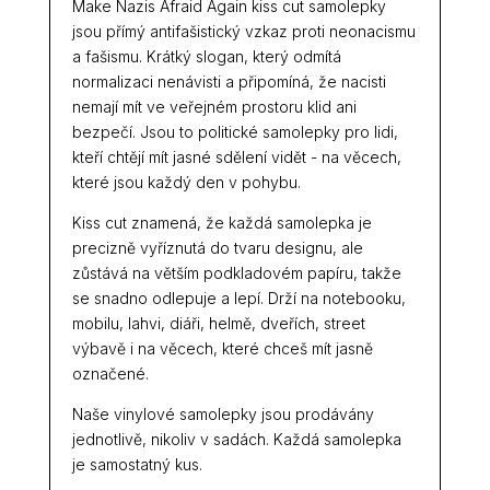
Make Nazis Afraid Again kiss cut samolepky
jsou přímý antifašistický vzkaz proti neonacismu
a fašismu. Krátký slogan, který odmítá
normalizaci nenávisti a připomíná, že nacisti
nemají mít ve veřejném prostoru klid ani
bezpečí. Jsou to politické samolepky pro lidi,
kteří chtějí mít jasné sdělení vidět - na věcech,
které jsou každý den v pohybu.
Kiss cut znamená, že každá samolepka je
precizně vyříznutá do tvaru designu, ale
zůstává na větším podkladovém papíru, takže
se snadno odlepuje a lepí. Drží na notebooku,
mobilu, lahvi, diáři, helmě, dveřích, street
výbavě i na věcech, které chceš mít jasně
označené.
Naše vinylové samolepky jsou prodávány
jednotlivě, nikoliv v sadách. Každá samolepka
je samostatný kus.