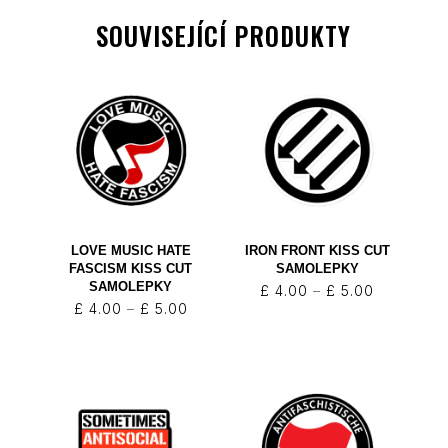
SOUVISEJÍCÍ PRODUKTY
LOVE MUSIC HATE
IRON FRONT KISS CUT
FASCISM KISS CUT
SAMOLEPKY
SAMOLEPKY
Rozpětí
£
4.00
–
£
5.00
Rozpětí
£
4.00
–
£
5.00
cen:
cen:
£ 4.00
£ 4.00
až
až
£ 5.00
£ 5.00