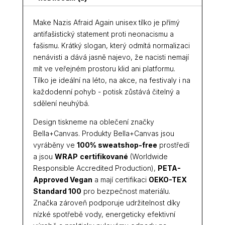
Make Nazis Afraid Again unisex tílko je přímý
antifašistický statement proti neonacismu a
fašismu. Krátký slogan, který odmítá normalizaci
nenávisti a dává jasně najevo, že nacisti nemají
mít ve veřejném prostoru klid ani platformu.
Tílko je ideální na léto, na akce, na festivaly i na
každodenní pohyb - potisk zůstává čitelný a
sdělení neuhýbá.
Design tiskneme na oblečení značky
Bella+Canvas. Produkty Bella+Canvas jsou
vyráběny ve
100% sweatshop-free
prostředí
a jsou
WRAP
certifikované
(Worldwide
Responsible Accredited Production),
PETA-
Approved Vegan
a mají certifikaci
OEKO-TEX
Standard 100
pro bezpečnost materiálu.
Značka zároveň podporuje udržitelnost díky
nízké spotřebě vody, energeticky efektivní