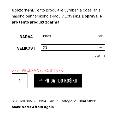
Upozornění:
Tento produkt je vyráběn a odesílán z
našeho partnerského skladu v Lotyšsku.
Doprava je
pro tento produkt zdarma
.
BARVA
VELIKOST
Vyčistit
>>> TABULKA VELIKOSTÍ <<<
Make
PŘIDAT DO KOŠÍKU
Nazis
Afraid
Again
unisex
SKU:
69E8A5E7BD994_Black-XS
Kategorie:
Tílka
Štítek:
tílko
Make Nazis Afraid Again
množství