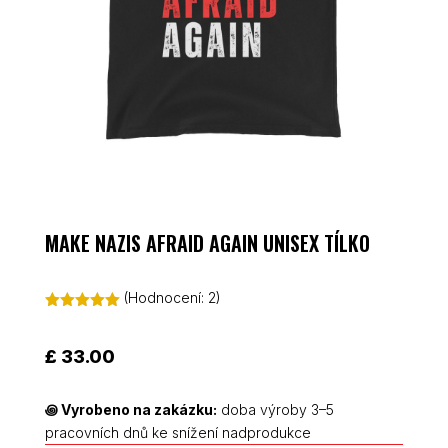
MAKE NAZIS AFRAID AGAIN UNISEX TÍLKO
(Hodnocení:
2
)
Hodnoceno
5.00
z 5 na
základě
£
33.00
hodnocení
zákazníků
꩜
Vyrobeno na zakázku:
doba výroby 3–5
pracovních dnů ke snížení nadprodukce