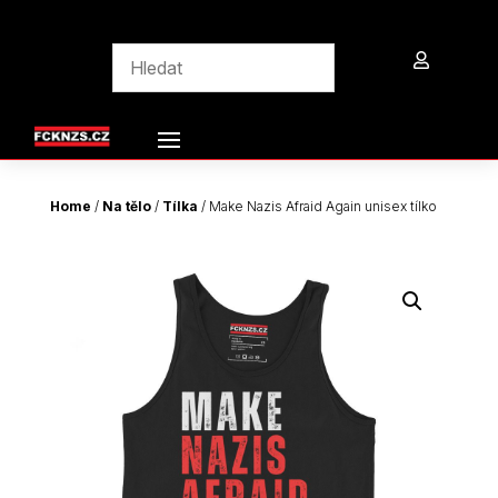

Home
/
Na tělo
/
Tílka
/ Make Nazis Afraid Again unisex tílko