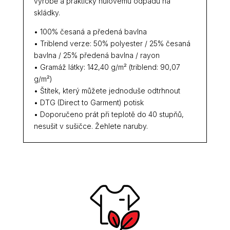
výrobě a prakticky nulovému odpadu na
skládky.
• 100% česaná a předená bavlna
• Triblend verze: 50% polyester / 25% česaná
bavlna / 25% předená bavlna / rayon
• Gramáž látky: 142,40 g/m² (triblend: 90,07
g/m²)
• Štítek, který můžete jednoduše odtrhnout
• DTG (Direct to Garment) potisk
• Doporučeno prát při teplotě do 40 stupňů,
nesušit v sušičce. Žehlete naruby.