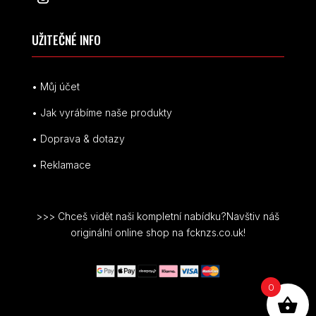
UŽITEČNÉ INFO
• Můj účet
• Jak vyrábíme naše produkty
• Doprava & dotazy
• Reklamace
>>> Chceš vidět naši kompletní nabídku?Navštiv náš
originální online shop na fcknzs.co.uk!
0
© FCK NZS je registrovaná ochranná známka.