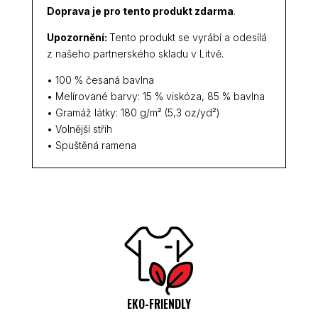
Doprava je pro tento produkt zdarma
.
Upozornění:
Tento produkt se vyrábí a odesílá
z našeho partnerského skladu v Litvě.
• 100 % česaná bavlna
• Melírované barvy: 15 % viskóza, 85 % bavlna
• Gramáž látky: 180 g/m² (5,3 oz/yd²)
• Volnější střih
• Spuštěná ramena
EKO-FRIENDLY