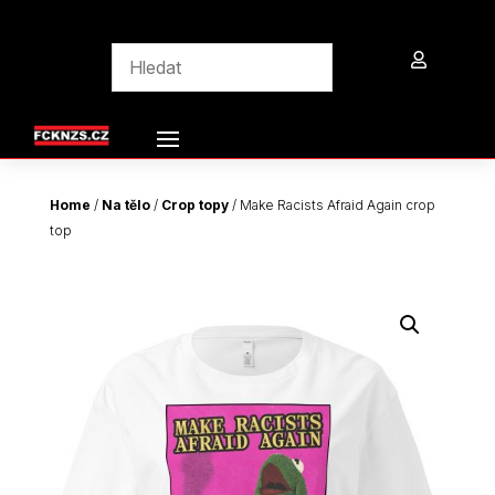

Home
/
Na tělo
/
Crop topy
/ Make Racists Afraid Again crop
top