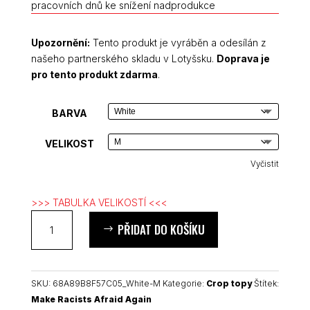
pracovních dnů ke snížení nadprodukce
Upozornění:
Tento produkt je vyráběn a odesílán z
našeho partnerského skladu v Lotyšsku.
Doprava je
pro tento produkt zdarma
.
BARVA
VELIKOST
Vyčistit
>>> TABULKA VELIKOSTÍ <<<
Make
PŘIDAT DO KOŠÍKU
Racists
Afraid
Again
crop
SKU:
68A89B8F57C05_White-M
Kategorie:
Crop topy
Štítek:
top
Make Racists Afraid Again