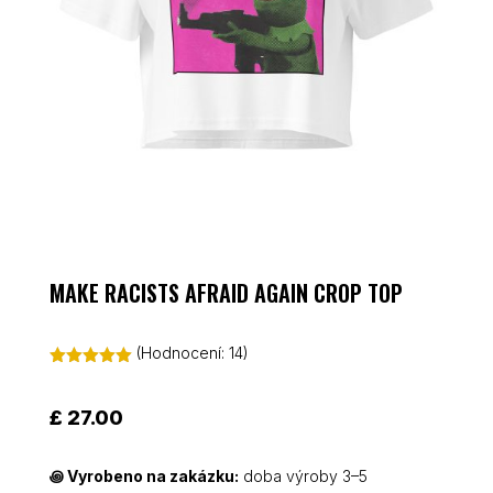
MAKE RACISTS AFRAID AGAIN CROP TOP
(Hodnocení:
14
)
Hodnoceno
5.00
z 5 na
základě
£
27.00
hodnocení
zákazníků
꩜
Vyrobeno na zakázku:
doba výroby 3–5