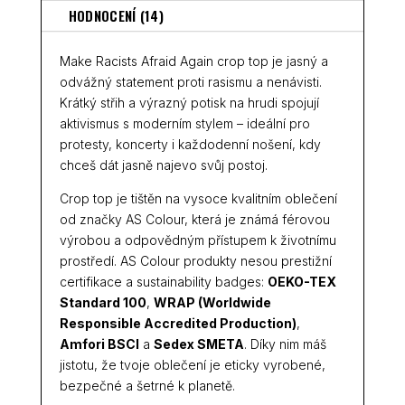
HODNOCENÍ (14)
Make Racists Afraid Again crop top je jasný a
odvážný statement proti rasismu a nenávisti.
Krátký střih a výrazný potisk na hrudi spojují
aktivismus s moderním stylem – ideální pro
protesty, koncerty i každodenní nošení, kdy
chceš dát jasně najevo svůj postoj.
Crop top je tištěn na vysoce kvalitním oblečení
od značky AS Colour, která je známá férovou
výrobou a odpovědným přístupem k životnímu
prostředí. AS Colour produkty nesou prestižní
certifikace a sustainability badges:
OEKO-TEX
Standard 100
,
WRAP (Worldwide
Responsible Accredited Production)
,
Amfori BSCI
a
Sedex SMETA
. Díky nim máš
jistotu, že tvoje oblečení je eticky vyrobené,
bezpečné a šetrné k planetě.