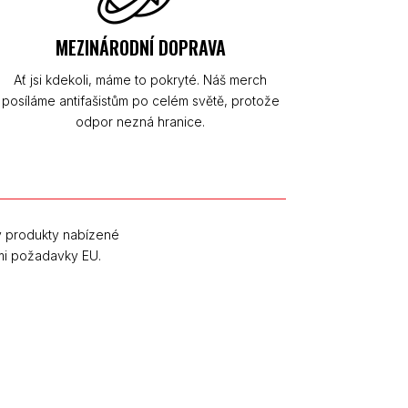
MEZINÁRODNÍ DOPRAVA
Ať jsi kdekoli, máme to pokryté. Náš merch
posíláme antifašistům po celém světě, protože
odpor nezná hranice.
y produkty nabízené
mi požadavky EU.