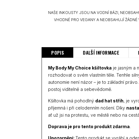
NAŠE INKOUSTY JSOU NA VODNÍ BÁZI, NEOBSAH
VHODNÉ PRO VEGANY A NEOBSAHUJÍ ŽÁDNÉ 
POPIS
DALŠÍ INFORMACE
My Body My Choice kšiltovka
je jasným a 
rozhodovat o svém vlastním těle. Tenhle siln
autonomie není názor – je to základní právo. 
postoj viditelně a sebevědomě.
Kšiltovka má pohodlný
dad hat střih
, je vy
příjemná i při celodenním nošení. Díky
nasta
ať už jsi na protestu, ve městě nebo na cest
Doprava je pro tento produkt zdarma
.
Upozornění:
Tento produkt se vyrábí a odes