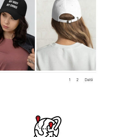
1
2
Další