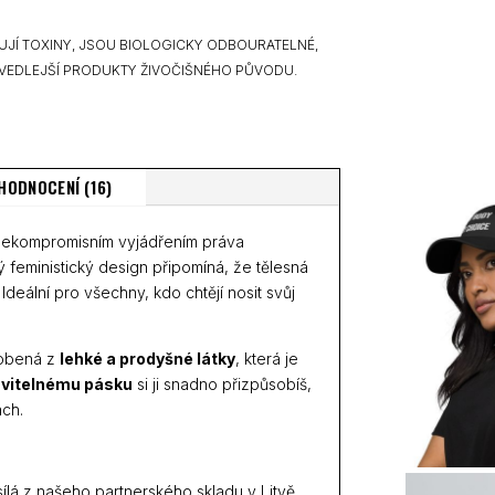
UJÍ TOXINY, JSOU BIOLOGICKY ODBOURATELNÉ,
VEDLEJŠÍ PRODUKTY ŽIVOČIŠNÉHO PŮVODU.
HODNOCENÍ (16)
nekompromisním vyjádřením práva
ý feministický design připomíná, že tělesná
Ideální pro všechny, kdo chtějí nosit svůj
robená z
lehké a prodyšné látky
, která je
vitelnému pásku
si ji snadno přizpůsobíš,
ách.
ílá z našeho partnerského skladu v Litvě.