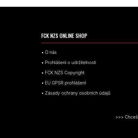
FCK NZS ONLINE SHOP
• O nás
• Prohlášení o udržitelnosti
• FCK NZS Copyright
• EU
GPSR p
rohlášení
• Zásady ochrany osobních údajů
>>> Chceš v