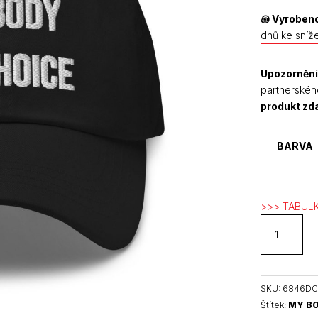
꩜
Vyrobeno
dnů ke sníž
Upozornění
partnerskéh
produkt z
BARVA
>>> TABULK
My
Body
My
Choice
kšiltovka
SKU:
6846DC
množství
Štítek:
MY BO