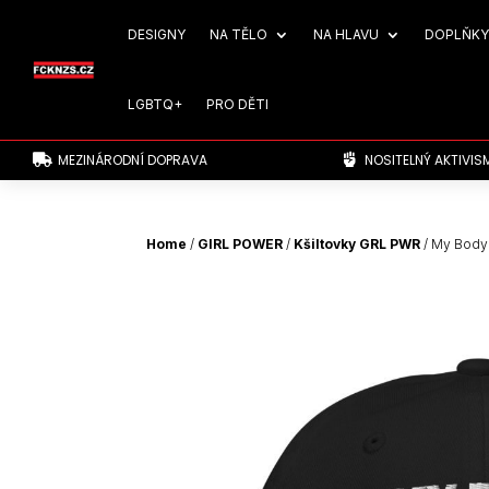
DESIGNY
NA TĚLO
NA HLAVU
DOPLŇKY
LGBTQ+
PRO DĚTI
MEZINÁRODNÍ DOPRAVA
NOSITELNÝ AKTIVIS


Home
/
GIRL POWER
/
Kšiltovky GRL PWR
/ My Body 