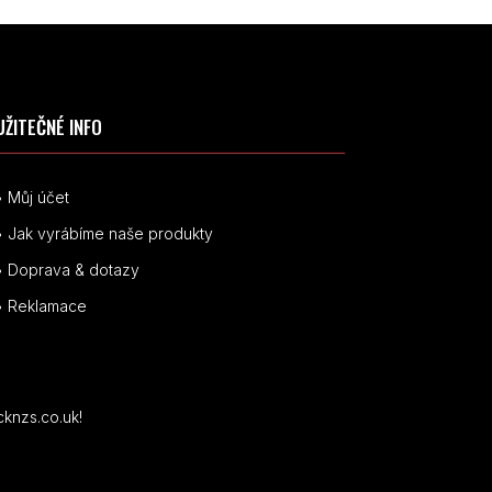
UŽITEČNÉ INFO
• Můj účet
• Jak vyrábíme naše produkty
• Doprava & dotazy
• Reklamace
cknzs.co.uk!