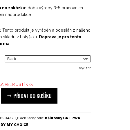
 na zakázku:
doba výroby 3–5 pracovních
ení nadprodukce
:
Tento produkt je vyráběn a odesílán z našeho
o skladu v Lotyšsku.
Doprava je pro tento
darma
.
Vyčistit
A VELIKOSTÍ <<<
PŘIDAT DO KOŠÍKU
B904A73_Black
Kategorie:
Kšiltovky GRL PWR
DY MY CHOICE