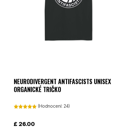
NEURODIVERGENT ANTIFASCISTS UNISEX
ORGANICKÉ TRIČKO
(Hodnocení:
24
)
Hodnoceno
4.96
z 5 na
základě
£
26.00
hodnocení
zákazníků