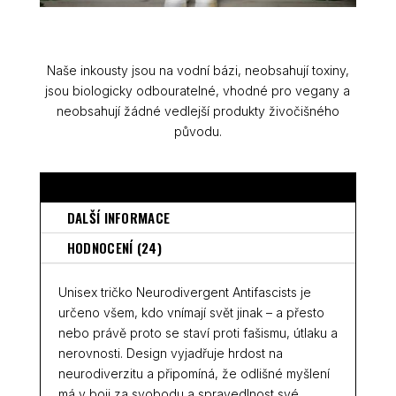
Naše inkousty jsou na vodní bázi, neobsahují toxiny,
jsou biologicky odbouratelné, vhodné pro vegany a
neobsahují žádné vedlejší produkty živočišného
původu.
POPIS
DALŠÍ INFORMACE
HODNOCENÍ (24)
Unisex tričko
Neurodivergent Antifascists
je
určeno všem, kdo vnímají svět jinak – a přesto
nebo právě proto se staví proti fašismu, útlaku a
nerovnosti. Design vyjadřuje hrdost na
neurodiverzitu a připomíná, že odlišné myšlení
má v boji za svobodu a spravedlnost své