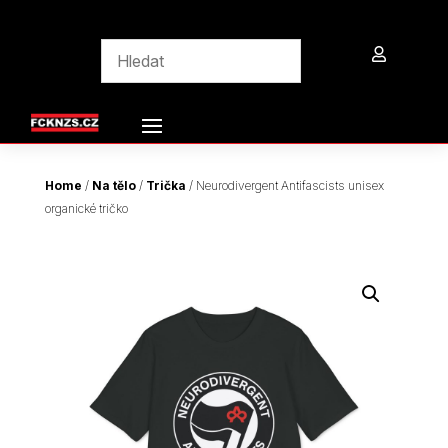

Home
/
Na tělo
/
Trička
/ Neurodivergent Antifascists unisex
organické tričko