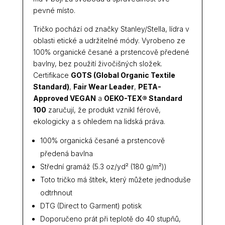
pevné místo.
Tričko pochází od značky Stanley/Stella, lídra v
oblasti etické a udržitelné módy. Vyrobeno ze
100% organické česané a prstencově předené
bavlny, bez použití živočišných složek.
Certifikace
GOTS (Global Organic Textile
Standard)
,
Fair Wear Leader
,
PETA-
Approved VEGAN
a
OEKO-TEX® Standard
100
zaručují, že produkt vznikl férově,
ekologicky a s ohledem na lidská práva.
100% organická česané a prstencově
předená bavlna
Střední gramáž (5.3 oz/yd² (180 g/m²))
Toto tričko má štítek, který můžete jednoduše
odtrhnout
DTG (Direct to Garment) potisk
Doporučeno prát při teplotě do 40 stupňů,