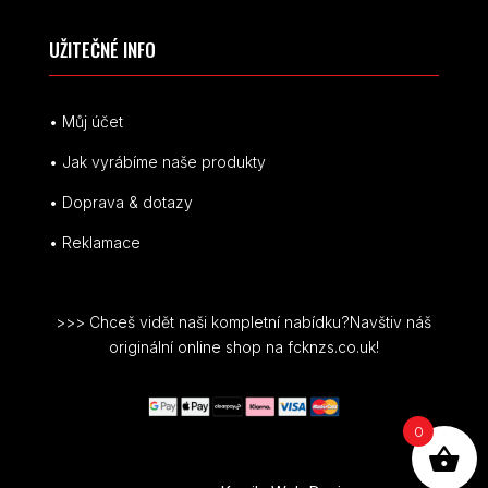
UŽITEČNÉ INFO
• Můj účet
• Jak vyrábíme naše produkty
• Doprava & dotazy
• Reklamace
>>> Chceš vidět naši kompletní nabídku?Navštiv náš
originální online shop na fcknzs.co.uk!
0
© FCK NZS je registrovaná ochranná známka.