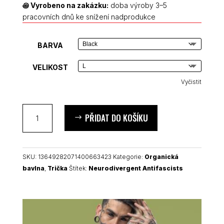
꩜
Vyrobeno na zakázku:
doba výroby 3–5
pracovních dnů ke snížení nadprodukce
BARVA
VELIKOST
Vyčistit
Neurodivergent
PŘIDAT DO KOŠÍKU
Antifascists
unisex
organické
tričko
SKU:
13649282071400663423
Kategorie:
Organická
množství
bavlna
,
Trička
Štítek:
Neurodivergent Antifascists